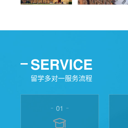
SERVICE
留学多对一服务流程
01