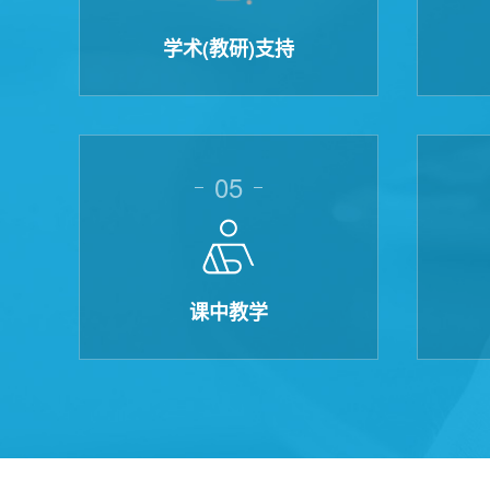
学术(教研)支持
05
课中教学