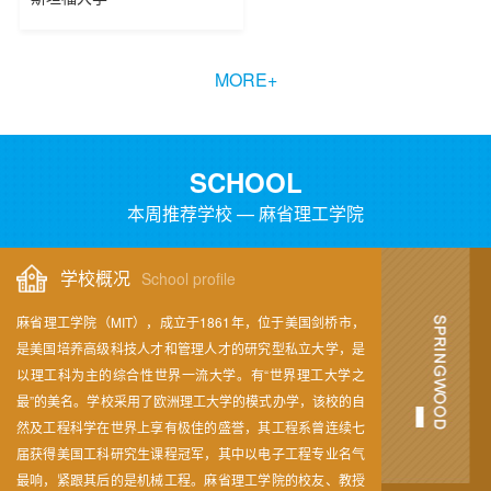
MORE+
SCHOOL
本周推荐学校 — 麻省理工学院
学校概况
School profile
麻省理工学院（MIT），成立于1861年，位于美国剑桥市，
是美国培养高级科技人才和管理人才的研究型私立大学，是
以理工科为主的综合性世界一流大学。有“世界理工大学之
最”的美名。学校采用了欧洲理工大学的模式办学，该校的自
然及工程科学在世界上享有极佳的盛誉，其工程系曾连续七
届获得美国工科研究生课程冠军，其中以电子工程专业名气
最响，紧跟其后的是机械工程。麻省理工学院的校友、教授