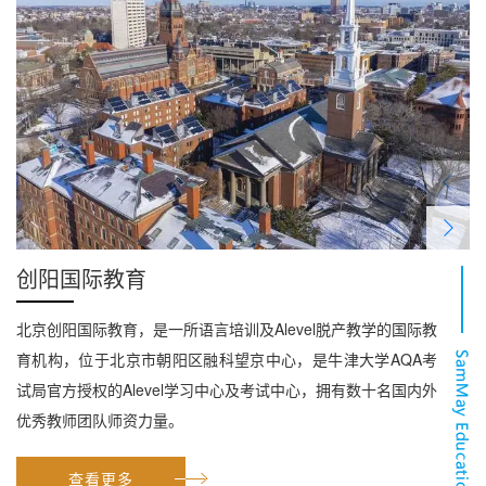
创阳国际教育
北京创阳国际教育，是一所语言培训及Alevel脱产教学的国际教
育机构，位于北京市朝阳区融科望京中心，是牛津大学AQA考
试局官方授权的Alevel学习中心及考试中心，拥有数十名国内外
优秀教师团队师资力量。
查看更多