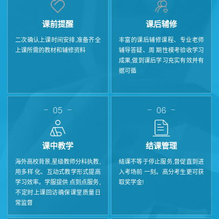
课前提醒
课后辅修
二次确认上课时间安排,准备齐全
丰富的课后辅修课程、专业老师
上课所需的教材和辅修资料
辅导答疑、周 期性模考验收学习
成果,做到课后学习充实有效并有
据可循
05
06
课中教学
结课管理
海外高校背景,星级教师分科执教,
结课不等于停止服务,督促直到进
用多样 化、互动式教学形式提高
入考场前 一刻。高分考生更可获
学习效率。学服提供 点到点服务,
取奖学金!
不定时上课回访确保课堂质量日
常监督