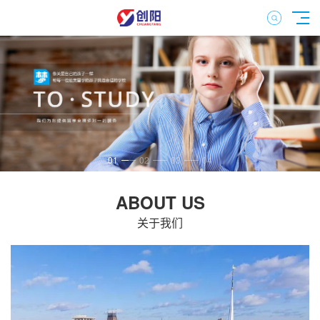
01
02
03
04
ABOUT US
关于我们