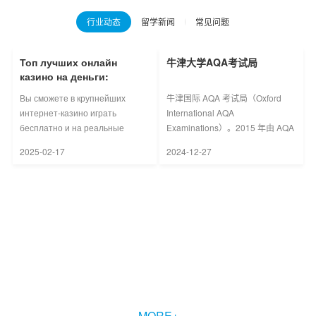
行业动态
留学新闻
常见问题
Топ лучших онлайн
Топ лучших онлайн
Топ лучших онлайн
牛津大学AQA考试局
“从考研失利到拿到留学
一次说清楚留位费
казино на деньги:
казино на деньги:
казино на деньги:
offer，我只花了5天。”
Рейтинг казино с
Рейтинг казино с
Рейтинг казино с
Вы сможете в крупнейших
Вы сможете в крупнейших
Вы сможете в крупнейших
牛津国际 AQA 考试局（Oxford
就在昨日，2025考研终于迎来落
在申请留学的过程中，留位费”这
выводом на карту
выводом на карту
выводом на карту
интернет-казино играть
интернет-казино играть
интернет-казино играть
International AQA
幕，政治、英语、数学等科目相继
个名词可能会让不少人困惑。今天
бесплатно и на реальные
бесплатно и на реальные
бесплатно и на реальные
Examinations）。2015 年由 AQA
而来的“地狱难度”，让网上一片哀
指南君就来详细讲解什么是留位
деньги во все классические
деньги во все классические
деньги во все классические
考试局和牛津大学出版社联合组
嚎。 “天老爷，裸考……
费、为何需……
2025-02-17
2025-02-17
2025-02-17
2024-12-27
2024-12-27
2024-12-26
азартные игры. Т……
азартные игры. Т……
азартные игры. Т……
建。牛津 A……
哥大学生挂科3门被退学！藤
校还要“挤破头”进吗？
“哥大挂科3门，被退学！”原来藤校
除了令人艳羡的名校光环之外，还
有如此残酷的一面…… 最近指南
君刷到……
2024-12-26
MORE+