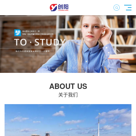
01
02
03
04
ABOUT US
关于我们