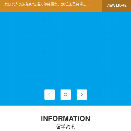
及研究人员涵盖97位诺贝尔奖得主、26位图灵奖得……
VIEW MORE
INFORMATION
留学资讯