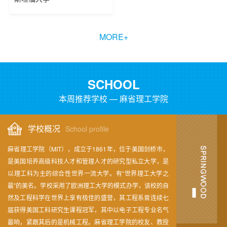
MORE+
SCHOOL
本周推荐学校 — 麻省理工学院
学校概况
School profile
麻省理工学院（MIT），成立于1861年，位于美国剑桥市，
是美国培养高级科技人才和管理人才的研究型私立大学，是
以理工科为主的综合性世界一流大学。有“世界理工大学之
最”的美名。学校采用了欧洲理工大学的模式办学，该校的自
然及工程科学在世界上享有极佳的盛誉，其工程系曾连续七
届获得美国工科研究生课程冠军，其中以电子工程专业名气
最响，紧跟其后的是机械工程。麻省理工学院的校友、教授