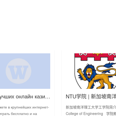
福大学
Топ лучших онлайн казино на деньги: Рейтинг казино с выводом на карту
圣安德鲁斯大学
ете в крупнейших интернет-
介 斯坦福大学，一所坐落于美国
新加坡南洋理工大学工学院简
圣安德鲁斯大学，简称圣安（S
играть бесплатно и на
尼亚州斯坦福的私立研究型大
College of Engineering 
Andrews），坐落于苏格兰东