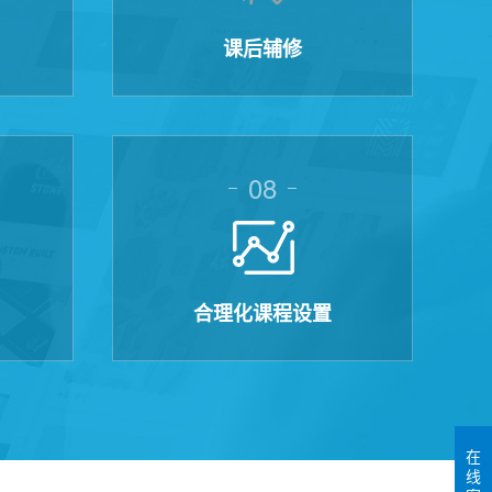
课后辅修
08
合理化课程设置
在
线