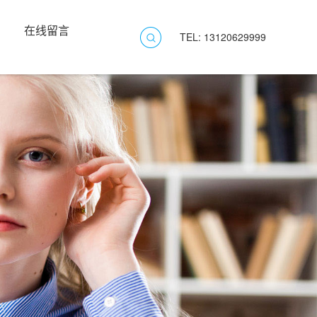
在线留言
TEL: 13120629999