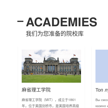
ACADEMIES
我们为您准备的院校库
麻省理工学院
Топ лучших онлайн казино на деньги: Рейтинг казино с выводом на карту
斯坦
麻省理工学院（MIT），成立于1861
Вы сможете в крупнейших интернет-
Вы смож
学校简
年，位于美国剑桥市，是美国培养高级
казино играть бесплатно и на
казино 
加利福