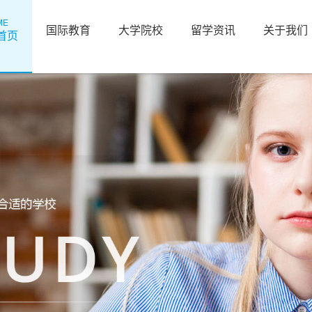
ME
国际教育
大学院校
留学资讯
关于我们
首页