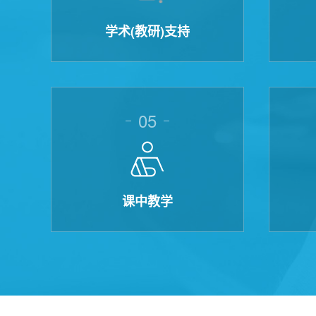
学术(教研)支持
05
课中教学