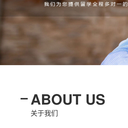
ABOUT US
关于我们