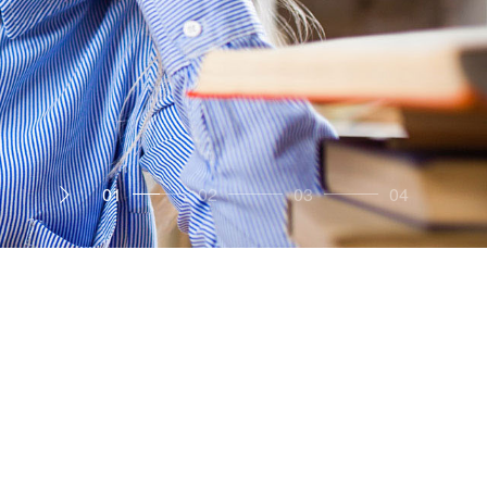
01
02
03
04
|