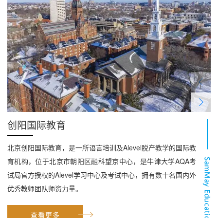
创阳国际教育
北京创阳国际教育，是一所语言培训及Alevel脱产教学的国际教
育机构，位于北京市朝阳区融科望京中心，是牛津大学AQA考
试局官方授权的Alevel学习中心及考试中心，拥有数十名国内外
优秀教师团队师资力量。
查看更多