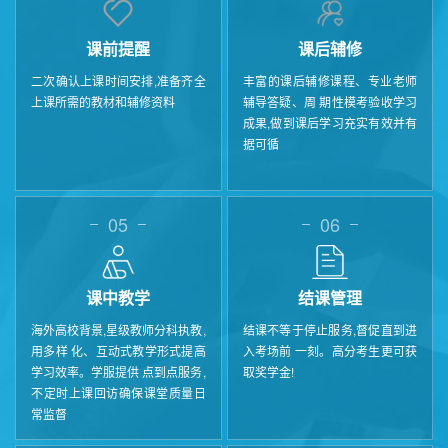
课前提醒
课后辅修
二次确认上课时间安排,准备齐全
丰富的课后辅修课程、专业老师
上课所需的教材和辅修资料
辅导答疑、周 期性模考验收学习
成果,做到课后学习充实有效并有
据可循
05
06
课中教学
结课管理
海外高校背景,星级教师分科执教,
结课不等于停止服务,督促直到进
用多样 化、互动式教学形式提高
入考场前 一刻。高分考生更可获
学习效率。学服提供 点到点服务,
取奖学金!
不定时上课回访确保课堂质量日
常监督