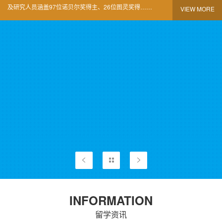
及研究人员涵盖97位诺贝尔奖得主、26位图灵奖得……
VIEW MORE
INFORMATION
留学资讯