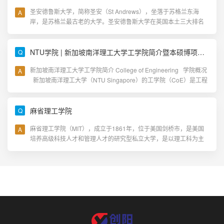
圣安德鲁斯大学，简称圣安（St Andrews），坐落于苏格兰东海
岸，是苏格兰最古老的大学。圣安德鲁斯大学在英国本土三大排名
中常年位居苏格兰第一，英国前三。在《2024卫报大学指南》……
NTU学院 | 新加坡南洋理工大学工学院简介暨本硕博项目一览
新加坡南洋理工大学工学院简介 College of Engineering 学院概况
新加坡南洋理工大学（NTU Singapore）的工学院（CoE）是工程
教育和研究领域的先锋，在世界范围内居……
麻省理工学院
麻省理工学院（MIT），成立于1861年，位于美国剑桥市，是美国
培养高级科技人才和管理人才的研究型私立大学，是以理工科为主
的综合性世界一流大学。有“世界理工大学之最”的美名。学……