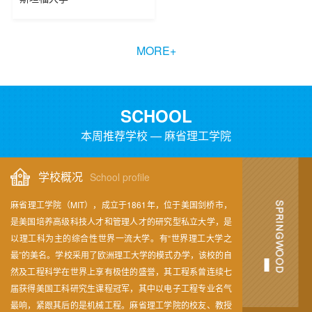
MORE+
SCHOOL
本周推荐学校 — 麻省理工学院
学校概况
School profile
麻省理工学院（MIT），成立于1861年，位于美国剑桥市，
是美国培养高级科技人才和管理人才的研究型私立大学，是
以理工科为主的综合性世界一流大学。有“世界理工大学之
最”的美名。学校采用了欧洲理工大学的模式办学，该校的自
然及工程科学在世界上享有极佳的盛誉，其工程系曾连续七
届获得美国工科研究生课程冠军，其中以电子工程专业名气
最响，紧跟其后的是机械工程。麻省理工学院的校友、教授