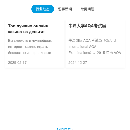
行业动态
留学新闻
常见问题
Топ лучших онлайн
Топ лучших онлайн
Топ лучших онлайн
牛津大学AQA考试局
“从考研失利到拿到留学
一次说清楚留位费
казино на деньги:
казино на деньги:
казино на деньги:
offer，我只花了5天。”
Рейтинг казино с
Рейтинг казино с
Рейтинг казино с
Вы сможете в крупнейших
Вы сможете в крупнейших
Вы сможете в крупнейших
牛津国际 AQA 考试局（Oxford
就在昨日，2025考研终于迎来落
在申请留学的过程中，留位费”这
выводом на карту
выводом на карту
выводом на карту
интернет-казино играть
интернет-казино играть
интернет-казино играть
International AQA
幕，政治、英语、数学等科目相继
个名词可能会让不少人困惑。今天
бесплатно и на реальные
бесплатно и на реальные
бесплатно и на реальные
Examinations）。2015 年由 AQA
而来的“地狱难度”，让网上一片哀
指南君就来详细讲解什么是留位
деньги во все классические
деньги во все классические
деньги во все классические
考试局和牛津大学出版社联合组
嚎。 “天老爷，裸考……
费、为何需……
2025-02-17
2025-02-17
2025-02-17
2024-12-27
2024-12-27
2024-12-26
азартные игры. Т……
азартные игры. Т……
азартные игры. Т……
建。牛津 A……
哥大学生挂科3门被退学！藤
校还要“挤破头”进吗？
“哥大挂科3门，被退学！”原来藤校
除了令人艳羡的名校光环之外，还
有如此残酷的一面…… 最近指南
君刷到……
2024-12-26
MORE+