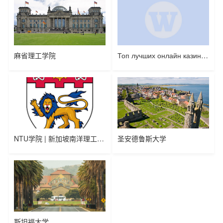
麻省理工学院
Топ лучших онлайн казино на деньги: Рейтинг казино с выводом на карту
斯坦福大学
Топ лучших онлайн казино на деньги: Рейтинг казино с выводом на карту
圣安德鲁斯大学
NTU学院 | 新加坡南洋理工大学工学院简介暨本硕博项目一览
圣安德鲁斯大学
NTU学院 | 新加坡南洋理工大学工学院简介暨本硕博项目一览
斯坦福大学
麻省理工学院