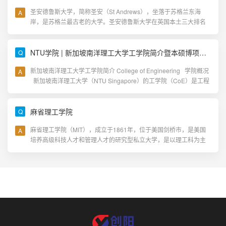
圣安德鲁斯大学，简称圣安（St Andrews），坐落于苏格兰东海
岸，是苏格兰最古老的大学。圣安德鲁斯大学在英国本土三大排名
中常年位居苏格兰第一，英国前三。在《2024卫报大学指南》……
NTU学院 | 新加坡南洋理工大学工学院简介暨本硕博项目一览
新加坡南洋理工大学工学院简介 College of Engineering 学院概况
新加坡南洋理工大学（NTU Singapore）的工学院（CoE）是工程
教育和研究领域的先锋，在世界范围内居……
麻省理工学院
麻省理工学院（MIT），成立于1861年，位于美国剑桥市，是美国
培养高级科技人才和管理人才的研究型私立大学，是以理工科为主
的综合性世界一流大学。有“世界理工大学之最”的美名。学……