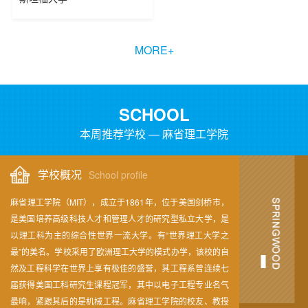
MORE+
SCHOOL
本周推荐学校 — 麻省理工学院
学校概况
School profile
麻省理工学院（MIT），成立于1861年，位于美国剑桥市，
是美国培养高级科技人才和管理人才的研究型私立大学，是
以理工科为主的综合性世界一流大学。有“世界理工大学之
最”的美名。学校采用了欧洲理工大学的模式办学，该校的自
然及工程科学在世界上享有极佳的盛誉，其工程系曾连续七
届获得美国工科研究生课程冠军，其中以电子工程专业名气
最响，紧跟其后的是机械工程。麻省理工学院的校友、教授