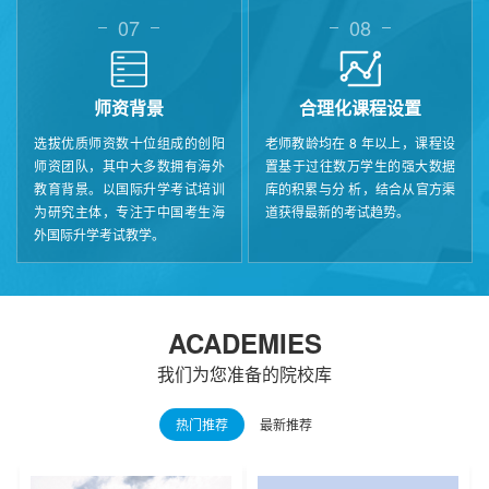
07
08
师资背景
合理化课程设置
选拔优质师资数十位组成的创阳
老师教龄均在 8 年以上，课程设
师资团队，其中大多数拥有海外
置基于过往数万学生的强大数据
教育背景。以国际升学考试培训
库的积累与分 析，结合从官方渠
为研究主体，专注于中国考生海
道获得最新的考试趋势。
外国际升学考试教学。
ACADEMIES
我们为您准备的院校库
热门推荐
最新推荐