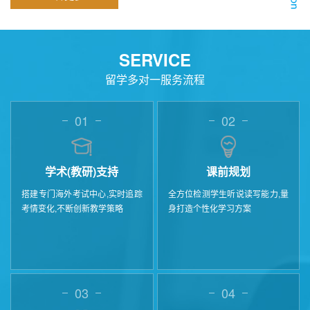
SERVICE
留学多对一服务流程
01
02
学术(教研)支持
课前规划
搭建专门海外考试中心,实时追踪
全方位检测学生听说读写能力,量
考情变化,不断创新教学策略
身打造个性化学习方案
03
04