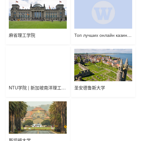
麻省理工学院
Топ лучших онлайн казино на деньги: Рейтинг казино с выводом на карту
斯坦福大学
Топ лучших онлайн казино на деньги: Рейтинг казино с выводом на карту
圣安德鲁斯大学
NTU学院 | 新加坡南洋理工大学工学院简介暨本硕博项目一览
圣安德鲁斯大学
NTU学院 | 新加坡南洋理工大学工学院简介暨本硕博项目一览
斯坦福大学
麻省理工学院