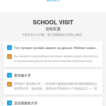
SCHOOL VISIT
访校实录
不管您有什么问题，我们客服都会对您耐心解答！
Топ лучших онлайн казино на деньги: Рейтинг казино с выводом на карту
Вы сможете в крупнейших интернет-казино играть бесплатно
и на реальные деньги во все классические азартные игры.
Также вам предложат сотни (на некоторых сайтах –
тысячи……
斯坦福大学
学校简介 斯坦福大学，一所坐落于美国加利福尼亚州斯坦福的私立
研究型大学，临近硅谷，是美洲大学协会的12个创始会员之一，因
其学术声誉和创业氛围而获评为世界上最知名的高等……
圣安德鲁斯大学