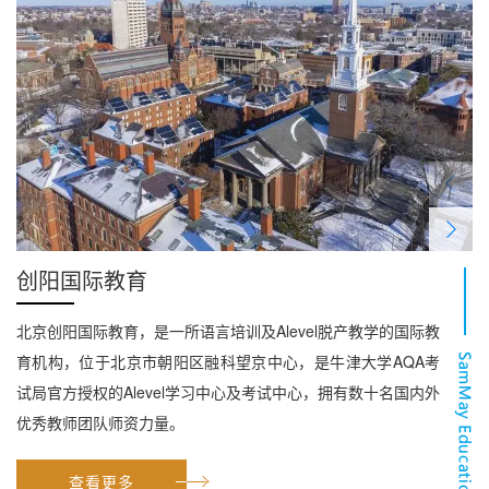
创阳国际教育
北京创阳国际教育，是一所语言培训及Alevel脱产教学的国际教
育机构，位于北京市朝阳区融科望京中心，是牛津大学AQA考
试局官方授权的Alevel学习中心及考试中心，拥有数十名国内外
优秀教师团队师资力量。
查看更多