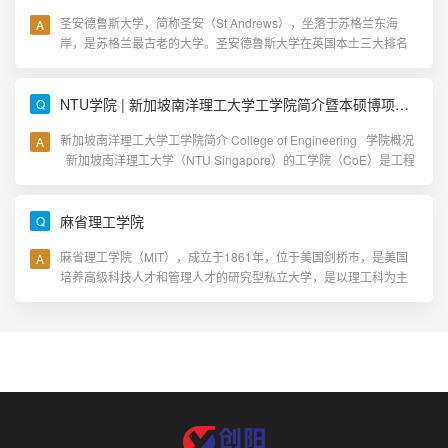
圣安德鲁斯大学，简称圣安（St Andrews），坐落于苏格兰东海
岸，是苏格兰最古老的大学。圣安德鲁斯大学在英国本土三大排名
中常年位居苏格兰第一，英国前三。在《2024卫报大学指南》……
NTU学院 | 新加坡南洋理工大学工学院简介暨本硕博项目一览
新加坡南洋理工大学工学院简介 College of Engineering 学院概况
新加坡南洋理工大学（NTU Singapore）的工学院（CoE）是工程
教育和研究领域的先锋，在世界范围内居……
麻省理工学院
麻省理工学院（MIT），成立于1861年，位于美国剑桥市，是美国
培养高级科技人才和管理人才的研究型私立大学，是以理工科为主
的综合性世界一流大学。有“世界理工大学之最”的美名。学……