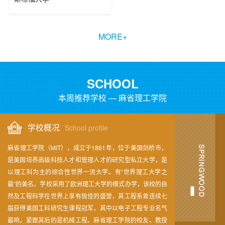
MORE+
SCHOOL
本周推荐学校 — 麻省理工学院
学校概况
School profile
麻省理工学院（MIT），成立于1861年，位于美国剑桥市，
是美国培养高级科技人才和管理人才的研究型私立大学，是
以理工科为主的综合性世界一流大学。有“世界理工大学之
最”的美名。学校采用了欧洲理工大学的模式办学，该校的自
然及工程科学在世界上享有极佳的盛誉，其工程系曾连续七
届获得美国工科研究生课程冠军，其中以电子工程专业名气
最响，紧跟其后的是机械工程。麻省理工学院的校友、教授