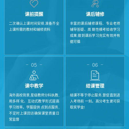
课前提醒
课后辅修
二次确认上课时间安排,准备齐全
丰富的课后辅修课程、专业老师
上课所需的教材和辅修资料
辅导答疑、周 期性模考验收学习
成果,做到课后学习充实有效并有
据可循
05
06
课中教学
结课管理
海外高校背景,星级教师分科执教,
结课不等于停止服务,督促直到进
用多样 化、互动式教学形式提高
入考场前 一刻。高分考生更可获
学习效率。学服提供 点到点服务,
取奖学金!
不定时上课回访确保课堂质量日
常监督