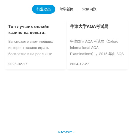
行业动态
留学新闻
常见问题
Топ лучших онлайн
Топ лучших онлайн
Топ лучших онлайн
牛津大学AQA考试局
“从考研失利到拿到留学
一次说清楚留位费
казино на деньги:
казино на деньги:
казино на деньги:
offer，我只花了5天。”
Рейтинг казино с
Рейтинг казино с
Рейтинг казино с
Вы сможете в крупнейших
Вы сможете в крупнейших
Вы сможете в крупнейших
牛津国际 AQA 考试局（Oxford
就在昨日，2025考研终于迎来落
在申请留学的过程中，留位费”这
выводом на карту
выводом на карту
выводом на карту
интернет-казино играть
интернет-казино играть
интернет-казино играть
International AQA
幕，政治、英语、数学等科目相继
个名词可能会让不少人困惑。今天
бесплатно и на реальные
бесплатно и на реальные
бесплатно и на реальные
Examinations）。2015 年由 AQA
而来的“地狱难度”，让网上一片哀
指南君就来详细讲解什么是留位
деньги во все классические
деньги во все классические
деньги во все классические
考试局和牛津大学出版社联合组
嚎。 “天老爷，裸考……
费、为何需……
2025-02-17
2025-02-17
2025-02-17
2024-12-27
2024-12-27
2024-12-26
азартные игры. Т……
азартные игры. Т……
азартные игры. Т……
建。牛津 A……
哥大学生挂科3门被退学！藤
校还要“挤破头”进吗？
“哥大挂科3门，被退学！”原来藤校
除了令人艳羡的名校光环之外，还
有如此残酷的一面…… 最近指南
君刷到……
2024-12-26
MORE+