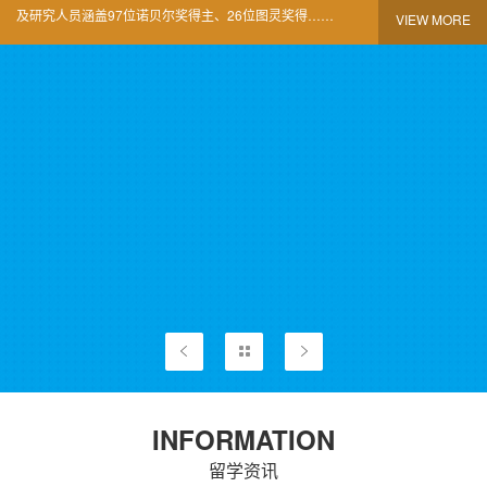
及研究人员涵盖97位诺贝尔奖得主、26位图灵奖得……
VIEW MORE
INFORMATION
留学资讯