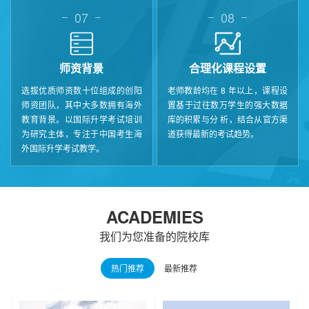
07
08
师资背景
合理化课程设置
选拔优质师资数十位组成的创阳
老师教龄均在 8 年以上，课程设
师资团队，其中大多数拥有海外
置基于过往数万学生的强大数据
教育背景。以国际升学考试培训
库的积累与分 析，结合从官方渠
为研究主体，专注于中国考生海
道获得最新的考试趋势。
外国际升学考试教学。
ACADEMIES
我们为您准备的院校库
热门推荐
最新推荐