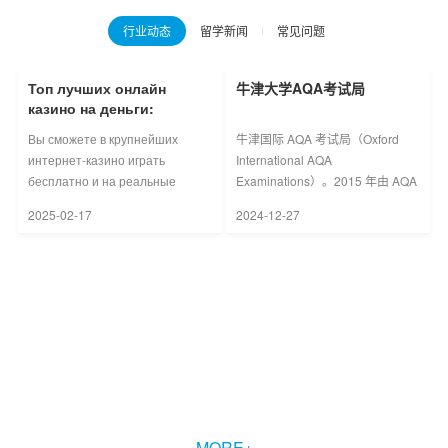
行业动态
留学新闻
常见问题
Топ лучших онлайн
Топ лучших онлайн
Топ лучших онлайн
牛津大学AQA考试局
“从考研失利到拿到留学
一次说清楚留位费
казино на деньги:
казино на деньги:
казино на деньги:
offer，我只花了5天。”
Рейтинг казино с
Рейтинг казино с
Рейтинг казино с
Вы сможете в крупнейших
Вы сможете в крупнейших
Вы сможете в крупнейших
牛津国际 AQA 考试局（Oxford
就在昨日，2025考研终于迎来落
在申请留学的过程中，留位费”这
выводом на карту
выводом на карту
выводом на карту
интернет-казино играть
интернет-казино играть
интернет-казино играть
International AQA
幕，政治、英语、数学等科目相继
个名词可能会让不少人困惑。今天
бесплатно и на реальные
бесплатно и на реальные
бесплатно и на реальные
Examinations）。2015 年由 AQA
而来的“地狱难度”，让网上一片哀
指南君就来详细讲解什么是留位
деньги во все классические
деньги во все классические
деньги во все классические
考试局和牛津大学出版社联合组
嚎。 “天老爷，裸考……
费、为何需……
2025-02-17
2025-02-17
2025-02-17
2024-12-27
2024-12-27
2024-12-26
азартные игры. Т……
азартные игры. Т……
азартные игры. Т……
建。牛津 A……
哥大学生挂科3门被退学！藤
校还要“挤破头”进吗？
“哥大挂科3门，被退学！”原来藤校
除了令人艳羡的名校光环之外，还
有如此残酷的一面…… 最近指南
君刷到……
2024-12-26
MORE+