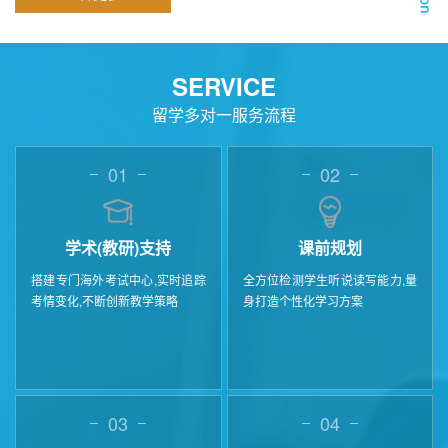
SERVICE
留学多对一服务流程
01
02
学术(教研)支持
课前规划
搭建专门海外考试中心,实时追踪
全方位检测学生听说读写能力,量
考情变化,不断创新教学策略
身打造个性化学习方案
03
04