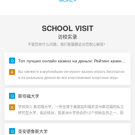
SCHOOL VISIT
访校实录
不管您有什么问题，我们客服都会对您耐心解答！
Топ лучших онлайн казино на деньги: Рейтинг казино с выводом на карту
Вы сможете в крупнейших интернет-казино играть бесплатно
и на реальные деньги во все классические азартные игры.
Также вам предложат сотни (на некоторых сайтах –
тысячи……
斯坦福大学
学校简介 斯坦福大学，一所坐落于美国加利福尼亚州斯坦福的私立
研究型大学，临近硅谷，是美洲大学协会的12个创始会员之一，因
其学术声誉和创业氛围而获评为世界上最知名的高等……
圣安德鲁斯大学