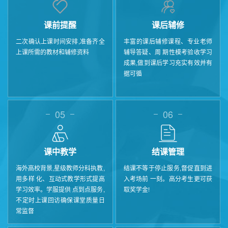
课前提醒
课后辅修
二次确认上课时间安排,准备齐全
丰富的课后辅修课程、专业老师
上课所需的教材和辅修资料
辅导答疑、周 期性模考验收学习
成果,做到课后学习充实有效并有
据可循
05
06
课中教学
结课管理
海外高校背景,星级教师分科执教,
结课不等于停止服务,督促直到进
用多样 化、互动式教学形式提高
入考场前 一刻。高分考生更可获
学习效率。学服提供 点到点服务,
取奖学金!
不定时上课回访确保课堂质量日
常监督