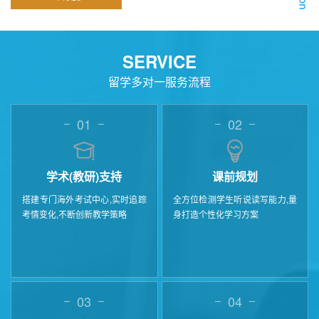
SERVICE
留学多对一服务流程
01
02
学术(教研)支持
课前规划
搭建专门海外考试中心,实时追踪
全方位检测学生听说读写能力,量
考情变化,不断创新教学策略
身打造个性化学习方案
03
04