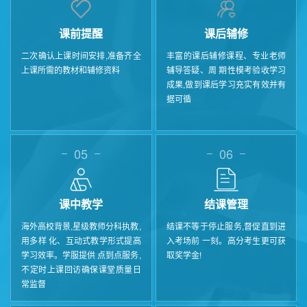
课前提醒
课后辅修
二次确认上课时间安排,准备齐全
丰富的课后辅修课程、专业老师
上课所需的教材和辅修资料
辅导答疑、周 期性模考验收学习
成果,做到课后学习充实有效并有
据可循
05
06
课中教学
结课管理
海外高校背景,星级教师分科执教,
结课不等于停止服务,督促直到进
用多样 化、互动式教学形式提高
入考场前 一刻。高分考生更可获
学习效率。学服提供 点到点服务,
取奖学金!
不定时上课回访确保课堂质量日
常监督