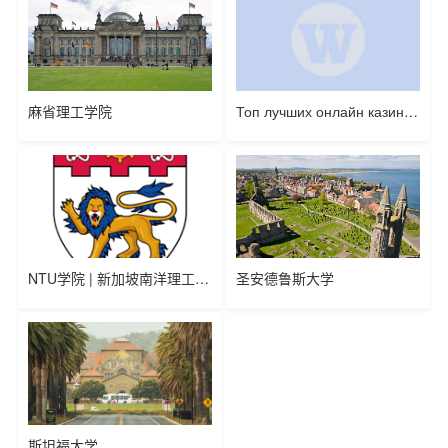
麻省理工学院
Топ лучших онлайн казино на деньги: Рейтинг казино с выводом на карту
斯坦福大学
Топ лучших онлайн казино на деньги: Рейтинг казино с выводом на карту
圣安德鲁斯大学
NTU学院 | 新加坡南洋理工大学工学院简介暨本硕博项目一览
圣安德鲁斯大学
NTU学院 | 新加坡南洋理工大学工学院简介暨本硕博项目一览
斯坦福大学
麻省理工学院