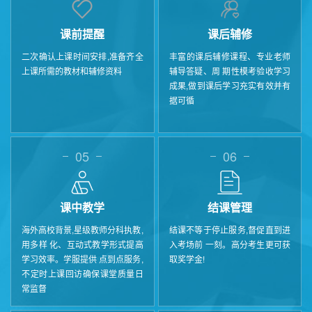
课前提醒
课后辅修
二次确认上课时间安排,准备齐全
丰富的课后辅修课程、专业老师
上课所需的教材和辅修资料
辅导答疑、周 期性模考验收学习
成果,做到课后学习充实有效并有
据可循
05
06
课中教学
结课管理
海外高校背景,星级教师分科执教,
结课不等于停止服务,督促直到进
用多样 化、互动式教学形式提高
入考场前 一刻。高分考生更可获
学习效率。学服提供 点到点服务,
取奖学金!
不定时上课回访确保课堂质量日
常监督