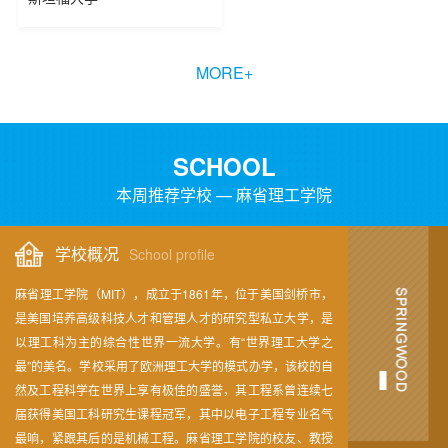
MORE+
SCHOOL
本周推荐学校 — 麻省理工学院
学校概况
School profile
麻省理工学院（MIT），成立于1861年，位于美国剑桥市，
是美国培养高级科技人才和管理人才的研究型私立大学，是
以理工科为主的综合性世界一流大学。有“世界理工大学之
最”的美名。学校采用了欧洲理工大学的模式办学，该校的自
然及工程科学在世界上享有极佳的盛誉，其工程系曾连续七
届获得美国工科研究生课程冠军，其中以电子工程专业名气
最响，紧跟其后的是机械工程。麻省理工学院的校友、教授