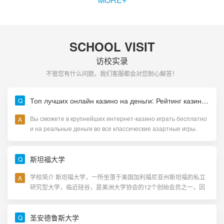
SCHOOL VISIT
访校实录
不管您有什么问题，我们客服都会对您耐心解答！
Топ лучших онлайн казино на деньги: Рейтинг казино с выводом на карту
Вы сможете в крупнейших интернет-казино играть бесплатно
и на реальные деньги во все классические азартные игры.
Также вам предложат сотни (на некоторых сайтах –
тысячи……
斯坦福大学
学校简介 斯坦福大学，一所坐落于美国加利福尼亚州斯坦福的私立
研究型大学，临近硅谷，是美洲大学协会的12个创始会员之一，因
其学术声誉和创业氛围而获评为世界上最知名的高等……
圣安德鲁斯大学