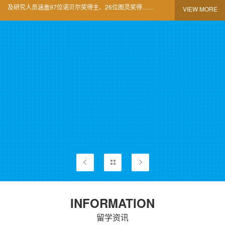
及研究人员涵盖97位诺贝尔奖得主、26位图灵奖得……
VIEW MORE
INFORMATION
留学资讯