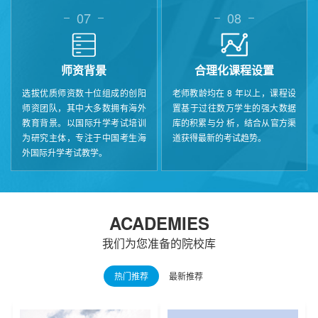
07
08
师资背景
合理化课程设置
选拔优质师资数十位组成的创阳
老师教龄均在 8 年以上，课程设
师资团队，其中大多数拥有海外
置基于过往数万学生的强大数据
教育背景。以国际升学考试培训
库的积累与分 析，结合从官方渠
为研究主体，专注于中国考生海
道获得最新的考试趋势。
外国际升学考试教学。
ACADEMIES
我们为您准备的院校库
热门推荐
最新推荐