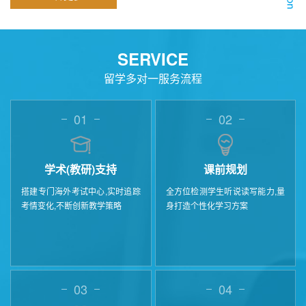
SERVICE
留学多对一服务流程
01
02
学术(教研)支持
课前规划
搭建专门海外考试中心,实时追踪
全方位检测学生听说读写能力,量
考情变化,不断创新教学策略
身打造个性化学习方案
03
04