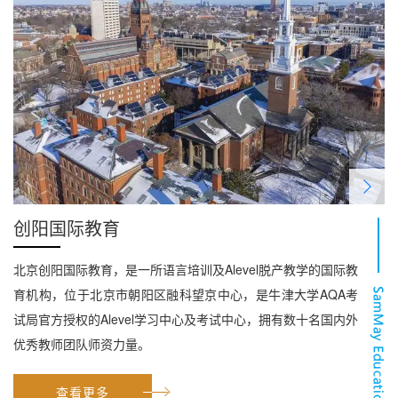
创阳国际教育
北京创阳国际教育，是一所语言培训及Alevel脱产教学的国际教
育机构，位于北京市朝阳区融科望京中心，是牛津大学AQA考
试局官方授权的Alevel学习中心及考试中心，拥有数十名国内外
优秀教师团队师资力量。
查看更多