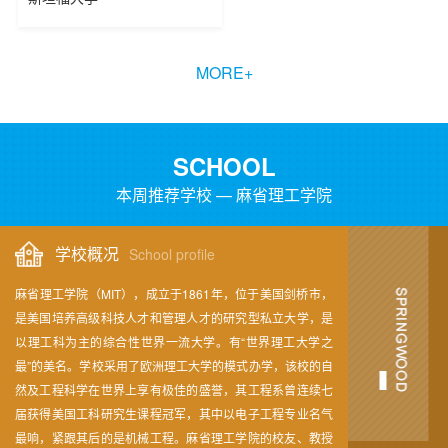
MORE+
SCHOOL
本周推荐学校 — 麻省理工学院
学校概况
School profile
麻省理工学院（MIT），成立于1861年，位于美国剑桥市，
是美国培养高级科技人才和管理人才的研究型私立大学，是
以理工科为主的综合性世界一流大学。有“世界理工大学之
最”的美名。学校采用了欧洲理工大学的模式办学，该校的自
然及工程科学在世界上享有极佳的盛誉，其工程系曾连续七
届获得美国工科研究生课程冠军，其中以电子工程专业名气
最响，紧跟其后的是机械工程。麻省理工学院的校友、教授