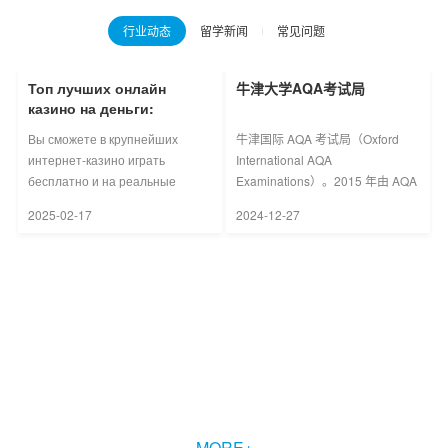
行业动态
留学新闻
常见问题
Топ лучших онлайн
Топ лучших онлайн
Топ лучших онлайн
牛津大学AQA考试局
“从考研失利到拿到留学
一次说清楚留位费
казино на деньги:
казино на деньги:
казино на деньги:
offer，我只花了5天。”
Рейтинг казино с
Рейтинг казино с
Рейтинг казино с
Вы сможете в крупнейших
Вы сможете в крупнейших
Вы сможете в крупнейших
牛津国际 AQA 考试局（Oxford
就在昨日，2025考研终于迎来落
在申请留学的过程中，留位费”这
выводом на карту
выводом на карту
выводом на карту
интернет-казино играть
интернет-казино играть
интернет-казино играть
International AQA
幕，政治、英语、数学等科目相继
个名词可能会让不少人困惑。今天
бесплатно и на реальные
бесплатно и на реальные
бесплатно и на реальные
Examinations）。2015 年由 AQA
而来的“地狱难度”，让网上一片哀
指南君就来详细讲解什么是留位
деньги во все классические
деньги во все классические
деньги во все классические
考试局和牛津大学出版社联合组
嚎。 “天老爷，裸考……
费、为何需……
2025-02-17
2025-02-17
2025-02-17
2024-12-27
2024-12-27
2024-12-26
азартные игры. Т……
азартные игры. Т……
азартные игры. Т……
建。牛津 A……
哥大学生挂科3门被退学！藤
校还要“挤破头”进吗？
“哥大挂科3门，被退学！”原来藤校
除了令人艳羡的名校光环之外，还
有如此残酷的一面…… 最近指南
君刷到……
2024-12-26
MORE+