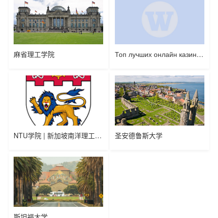
麻省理工学院
Топ лучших онлайн казино на деньги: Рейтинг казино с выводом на карту
斯坦福大学
Топ лучших онлайн казино на деньги: Рейтинг казино с выводом на карту
圣安德鲁斯大学
NTU学院 | 新加坡南洋理工大学工学院简介暨本硕博项目一览
圣安德鲁斯大学
NTU学院 | 新加坡南洋理工大学工学院简介暨本硕博项目一览
斯坦福大学
麻省理工学院