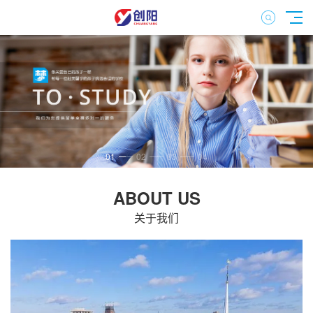
01
02
03
04
ABOUT US
关于我们