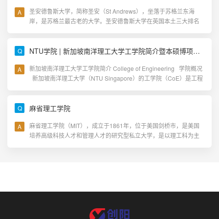
圣安德鲁斯大学，简称圣安（St Andrews），坐落于苏格兰东海
岸，是苏格兰最古老的大学。圣安德鲁斯大学在英国本土三大排名
中常年位居苏格兰第一，英国前三。在《2024卫报大学指南》……
NTU学院 | 新加坡南洋理工大学工学院简介暨本硕博项目一览
新加坡南洋理工大学工学院简介 College of Engineering 学院概况
新加坡南洋理工大学（NTU Singapore）的工学院（CoE）是工程
教育和研究领域的先锋，在世界范围内居……
麻省理工学院
麻省理工学院（MIT），成立于1861年，位于美国剑桥市，是美国
培养高级科技人才和管理人才的研究型私立大学，是以理工科为主
的综合性世界一流大学。有“世界理工大学之最”的美名。学……