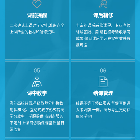
课前提醒
课后辅修
二次确认上课时间安排,准备齐全
丰富的课后辅修课程、专业老师
上课所需的教材和辅修资料
辅导答疑、周 期性模考验收学习
成果,做到课后学习充实有效并有
据可循
05
06
课中教学
结课管理
海外高校背景,星级教师分科执教,
结课不等于停止服务,督促直到进
用多样 化、互动式教学形式提高
入考场前 一刻。高分考生更可获
学习效率。学服提供 点到点服务,
取奖学金!
不定时上课回访确保课堂质量日
常监督