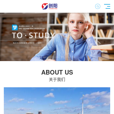
01
02
03
04
ABOUT US
关于我们