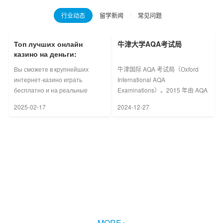
行业动态
留学新闻
常见问题
Топ лучших онлайн
Топ лучших онлайн
Топ лучших онлайн
牛津大学AQA考试局
“从考研失利到拿到留学
一次说清楚留位费
казино на деньги:
казино на деньги:
казино на деньги:
offer，我只花了5天。”
Рейтинг казино с
Рейтинг казино с
Рейтинг казино с
Вы сможете в крупнейших
Вы сможете в крупнейших
Вы сможете в крупнейших
牛津国际 AQA 考试局（Oxford
就在昨日，2025考研终于迎来落
在申请留学的过程中，留位费”这
выводом на карту
выводом на карту
выводом на карту
интернет-казино играть
интернет-казино играть
интернет-казино играть
International AQA
幕，政治、英语、数学等科目相继
个名词可能会让不少人困惑。今天
бесплатно и на реальные
бесплатно и на реальные
бесплатно и на реальные
Examinations）。2015 年由 AQA
而来的“地狱难度”，让网上一片哀
指南君就来详细讲解什么是留位
деньги во все классические
деньги во все классические
деньги во все классические
考试局和牛津大学出版社联合组
嚎。 “天老爷，裸考……
费、为何需……
2025-02-17
2025-02-17
2025-02-17
2024-12-27
2024-12-27
2024-12-26
азартные игры. Т……
азартные игры. Т……
азартные игры. Т……
建。牛津 A……
哥大学生挂科3门被退学！藤
校还要“挤破头”进吗？
“哥大挂科3门，被退学！”原来藤校
除了令人艳羡的名校光环之外，还
有如此残酷的一面…… 最近指南
君刷到……
2024-12-26
MORE+