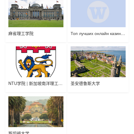
麻省理工学院
Топ лучших онлайн казино на деньги: Рейтинг казино с выводом на карту
斯坦福大学
Топ лучших онлайн казино на деньги: Рейтинг казино с выводом на карту
圣安德鲁斯大学
NTU学院 | 新加坡南洋理工大学工学院简介暨本硕博项目一览
圣安德鲁斯大学
NTU学院 | 新加坡南洋理工大学工学院简介暨本硕博项目一览
斯坦福大学
麻省理工学院