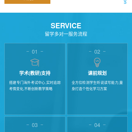
SERVICE
留学多对一服务流程
01
02
学术(教研)支持
课前规划
搭建专门海外考试中心,实时追踪
全方位检测学生听说读写能力,量
考情变化,不断创新教学策略
身打造个性化学习方案
03
04