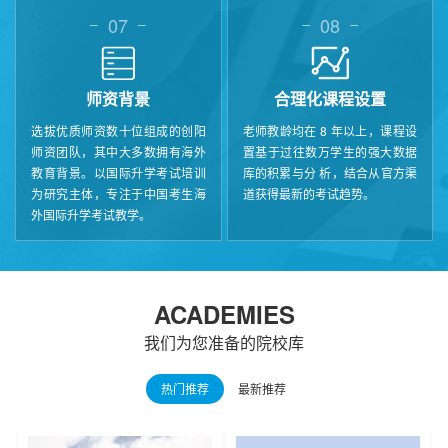
07
08
师资背景
合理化课程设置
选拔优质师资数十位组成的创阳
老师教龄均在 8 年以上，课程设
师资团队，其中大多数拥有海外
置基于过往数万学生的强大数据
教育背景。以国际升学考试培训
库的积累与分 析，结合从官方渠
为研究主体，专注于中国考生海
道获得最新的考试趋势。
外国际升学考试教学。
ACADEMIES
我们为您准备的院校库
热门推荐
最新推荐