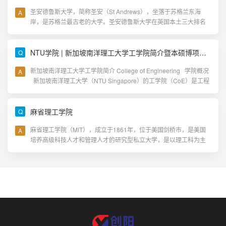
圣安德鲁斯大学，简称圣安（St Andrews），坐落于苏格兰东海
岸，是苏格兰最古老的大学。圣安德鲁斯大学在英国本土三大排名
中常年位居苏格兰第一，英国前三。在《2024卫报大学指南》……
NTU学院 | 新加坡南洋理工大学工学院简介暨本硕博项目一览
新加坡南洋理工大学工学院简介 College of Engineering 学院概况
新加坡南洋理工大学（NTU Singapore）的工学院（CoE）是工程
教育和研究领域的先锋，在世界范围内居……
麻省理工学院
麻省理工学院（MIT），成立于1861年，位于美国剑桥市，是美国
培养高级科技人才和管理人才的研究型私立大学，是以理工科为主
的综合性世界一流大学。有“世界理工大学之最”的美名。学……