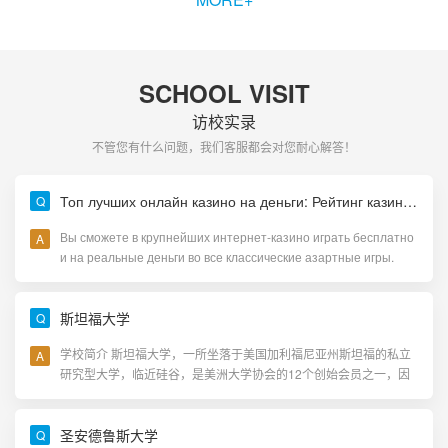
SCHOOL VISIT
访校实录
不管您有什么问题，我们客服都会对您耐心解答！
Топ лучших онлайн казино на деньги: Рейтинг казино с выводом на карту
Вы сможете в крупнейших интернет-казино играть бесплатно
и на реальные деньги во все классические азартные игры.
Также вам предложат сотни (на некоторых сайтах –
тысячи……
斯坦福大学
学校简介 斯坦福大学，一所坐落于美国加利福尼亚州斯坦福的私立
研究型大学，临近硅谷，是美洲大学协会的12个创始会员之一，因
其学术声誉和创业氛围而获评为世界上最知名的高等……
圣安德鲁斯大学