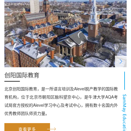
创阳国际教育
北京创阳国际教育，是一所语言培训及Alevel脱产教学的国际教
育机构，位于北京市朝阳区融科望京中心，是牛津大学AQA考
试局官方授权的Alevel学习中心及考试中心，拥有数十名国内外
优秀教师团队师资力量。
查看更多