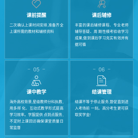
课前提醒
课后辅修
二次确认上课时间安排,准备齐全
丰富的课后辅修课程、专业老师
上课所需的教材和辅修资料
辅导答疑、周 期性模考验收学习
成果,做到课后学习充实有效并有
据可循
05
06
课中教学
结课管理
海外高校背景,星级教师分科执教,
结课不等于停止服务,督促直到进
用多样 化、互动式教学形式提高
入考场前 一刻。高分考生更可获
学习效率。学服提供 点到点服务,
取奖学金!
不定时上课回访确保课堂质量日
常监督