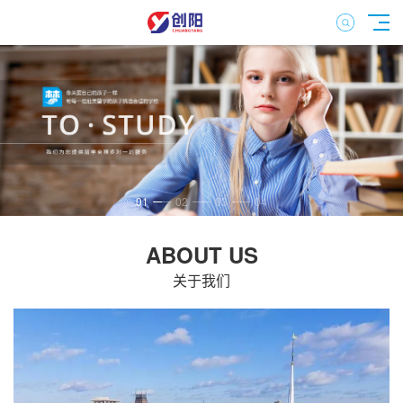
01
02
03
04
ABOUT US
关于我们