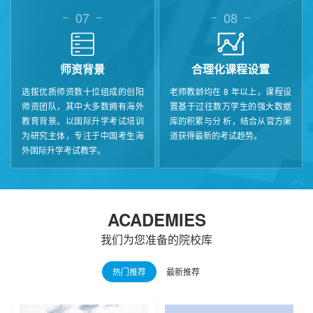
07
08
师资背景
合理化课程设置
选拔优质师资数十位组成的创阳
老师教龄均在 8 年以上，课程设
师资团队，其中大多数拥有海外
置基于过往数万学生的强大数据
教育背景。以国际升学考试培训
库的积累与分 析，结合从官方渠
为研究主体，专注于中国考生海
道获得最新的考试趋势。
外国际升学考试教学。
ACADEMIES
我们为您准备的院校库
热门推荐
最新推荐