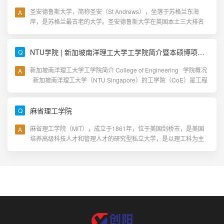
圣安德鲁斯大学，简称圣安（St Andrews），坐落于苏格兰东海
岸，是苏格兰最古老的大学。圣安德鲁斯大学在英国本土三大排名
中常年位居苏格兰第一，英国前三。在《2024卫报大学指南》……
NTU学院 | 新加坡南洋理工大学工学院简介暨本硕博项目一览
新加坡南洋理工大学工学院简介 College of Engineering 学院概况
新加坡南洋理工大学（NTU Singapore）的工学院（CoE）是工程
教育和研究领域的先锋，在世界范围内居……
麻省理工学院
麻省理工学院（MIT），成立于1861年，位于美国剑桥市，是美国
培养高级科技人才和管理人才的研究型私立大学，是以理工科为主
的综合性世界一流大学。有“世界理工大学之最”的美名。学……