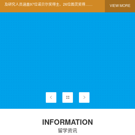
及研究人员涵盖97位诺贝尔奖得主、26位图灵奖得……
VIEW MORE
INFORMATION
留学资讯