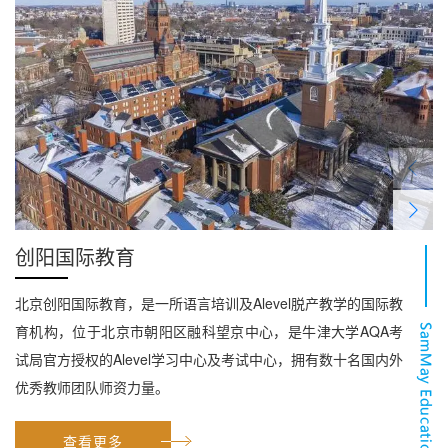
创阳国际教育
北京创阳国际教育，是一所语言培训及Alevel脱产教学的国际教
育机构，位于北京市朝阳区融科望京中心，是牛津大学AQA考
试局官方授权的Alevel学习中心及考试中心，拥有数十名国内外
优秀教师团队师资力量。
查看更多