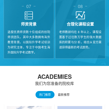
07
08
师资背景
合理化课程设置
选拔优质师资数十位组成的创阳
老师教龄均在 8 年以上，课程设
师资团队，其中大多数拥有海外
置基于过往数万学生的强大数据
教育背景。以国际升学考试培训
库的积累与分 析，结合从官方渠
为研究主体，专注于中国考生海
道获得最新的考试趋势。
外国际升学考试教学。
ACADEMIES
我们为您准备的院校库
热门推荐
最新推荐