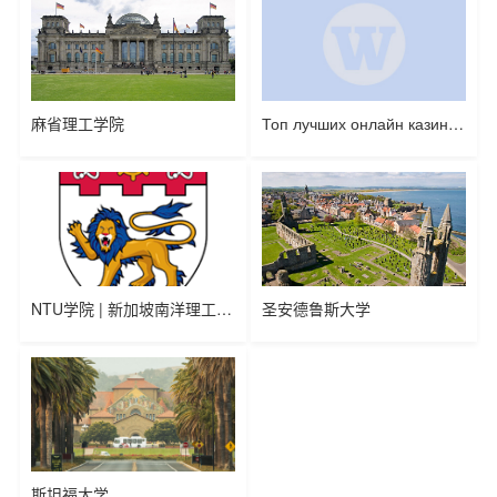
麻省理工学院
Топ лучших онлайн казино на деньги: Рейтинг казино с выводом на карту
斯坦福大学
Топ лучших онлайн казино на деньги: Рейтинг казино с выводом на карту
圣安德鲁斯大学
NTU学院 | 新加坡南洋理工大学工学院简介暨本硕博项目一览
圣安德鲁斯大学
NTU学院 | 新加坡南洋理工大学工学院简介暨本硕博项目一览
斯坦福大学
麻省理工学院