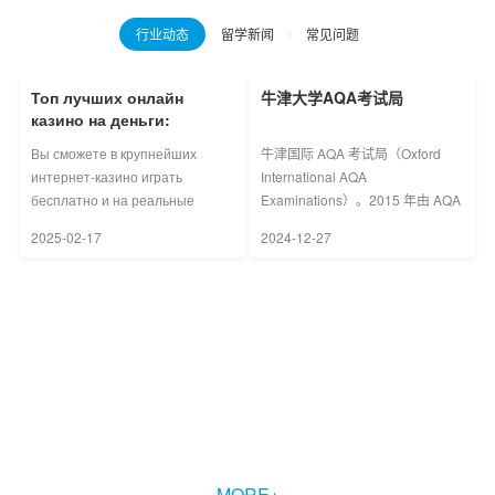
行业动态
留学新闻
常见问题
Топ лучших онлайн
Топ лучших онлайн
Топ лучших онлайн
牛津大学AQA考试局
“从考研失利到拿到留学
一次说清楚留位费
казино на деньги:
казино на деньги:
казино на деньги:
offer，我只花了5天。”
Рейтинг казино с
Рейтинг казино с
Рейтинг казино с
Вы сможете в крупнейших
Вы сможете в крупнейших
Вы сможете в крупнейших
牛津国际 AQA 考试局（Oxford
就在昨日，2025考研终于迎来落
在申请留学的过程中，留位费”这
выводом на карту
выводом на карту
выводом на карту
интернет-казино играть
интернет-казино играть
интернет-казино играть
International AQA
幕，政治、英语、数学等科目相继
个名词可能会让不少人困惑。今天
бесплатно и на реальные
бесплатно и на реальные
бесплатно и на реальные
Examinations）。2015 年由 AQA
而来的“地狱难度”，让网上一片哀
指南君就来详细讲解什么是留位
деньги во все классические
деньги во все классические
деньги во все классические
考试局和牛津大学出版社联合组
嚎。 “天老爷，裸考……
费、为何需……
2025-02-17
2025-02-17
2025-02-17
2024-12-27
2024-12-27
2024-12-26
азартные игры. Т……
азартные игры. Т……
азартные игры. Т……
建。牛津 A……
哥大学生挂科3门被退学！藤
校还要“挤破头”进吗？
“哥大挂科3门，被退学！”原来藤校
除了令人艳羡的名校光环之外，还
有如此残酷的一面…… 最近指南
君刷到……
2024-12-26
MORE+