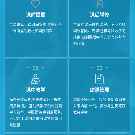
课前提醒
课后辅修
二次确认上课时间安排,准备齐全
丰富的课后辅修课程、专业老师
上课所需的教材和辅修资料
辅导答疑、周 期性模考验收学习
成果,做到课后学习充实有效并有
据可循
05
06
课中教学
结课管理
海外高校背景,星级教师分科执教,
结课不等于停止服务,督促直到进
用多样 化、互动式教学形式提高
入考场前 一刻。高分考生更可获
学习效率。学服提供 点到点服务,
取奖学金!
不定时上课回访确保课堂质量日
常监督