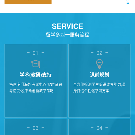
SERVICE
留学多对一服务流程
01
02
学术(教研)支持
课前规划
搭建专门海外考试中心,实时追踪
全方位检测学生听说读写能力,量
考情变化,不断创新教学策略
身打造个性化学习方案
03
04