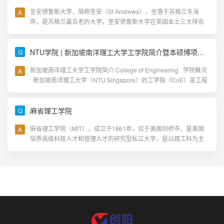
圣安德鲁斯大学，简称圣安（St Andrews），坐落于苏格兰东海
岸，是苏格兰最古老的大学。圣安德鲁斯大学在英国本土三大排名
中常年位居苏格兰第一，英国前三。在《2024卫报大学指南》……
NTU学院 | 新加坡南洋理工大学工学院简介暨本硕博项目一览
新加坡南洋理工大学工学院简介 College of Engineering 学院概况
新加坡南洋理工大学（NTU Singapore）的工学院（CoE）是工程
教育和研究领域的先锋，在世界范围内居……
麻省理工学院
麻省理工学院（MIT），成立于1861年，位于美国剑桥市，是美国
培养高级科技人才和管理人才的研究型私立大学，是以理工科为主
的综合性世界一流大学。有“世界理工大学之最”的美名。学……