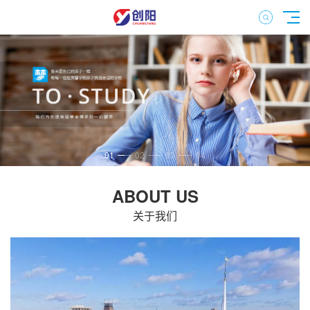
01
02
03
04
ABOUT US
关于我们