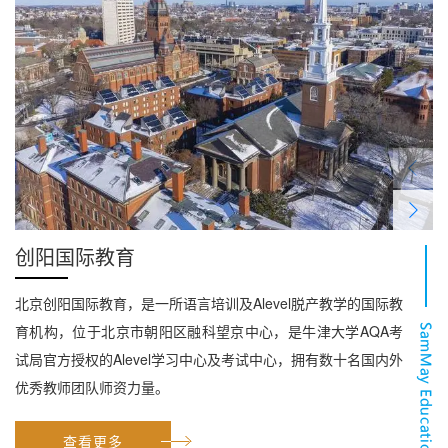
创阳国际教育
北京创阳国际教育，是一所语言培训及Alevel脱产教学的国际教
育机构，位于北京市朝阳区融科望京中心，是牛津大学AQA考
试局官方授权的Alevel学习中心及考试中心，拥有数十名国内外
优秀教师团队师资力量。
查看更多