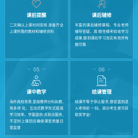
课前提醒
课后辅修
二次确认上课时间安排,准备齐全
丰富的课后辅修课程、专业老师
上课所需的教材和辅修资料
辅导答疑、周 期性模考验收学习
成果,做到课后学习充实有效并有
据可循
05
06
课中教学
结课管理
海外高校背景,星级教师分科执教,
结课不等于停止服务,督促直到进
用多样 化、互动式教学形式提高
入考场前 一刻。高分考生更可获
学习效率。学服提供 点到点服务,
取奖学金!
不定时上课回访确保课堂质量日
常监督