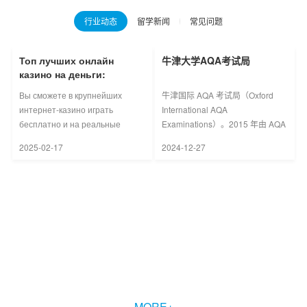
行业动态
留学新闻
常见问题
Топ лучших онлайн
Топ лучших онлайн
Топ лучших онлайн
牛津大学AQA考试局
“从考研失利到拿到留学
一次说清楚留位费
казино на деньги:
казино на деньги:
казино на деньги:
offer，我只花了5天。”
Рейтинг казино с
Рейтинг казино с
Рейтинг казино с
Вы сможете в крупнейших
Вы сможете в крупнейших
Вы сможете в крупнейших
牛津国际 AQA 考试局（Oxford
就在昨日，2025考研终于迎来落
在申请留学的过程中，留位费”这
выводом на карту
выводом на карту
выводом на карту
интернет-казино играть
интернет-казино играть
интернет-казино играть
International AQA
幕，政治、英语、数学等科目相继
个名词可能会让不少人困惑。今天
бесплатно и на реальные
бесплатно и на реальные
бесплатно и на реальные
Examinations）。2015 年由 AQA
而来的“地狱难度”，让网上一片哀
指南君就来详细讲解什么是留位
деньги во все классические
деньги во все классические
деньги во все классические
考试局和牛津大学出版社联合组
嚎。 “天老爷，裸考……
费、为何需……
2025-02-17
2025-02-17
2025-02-17
2024-12-27
2024-12-27
2024-12-26
азартные игры. Т……
азартные игры. Т……
азартные игры. Т……
建。牛津 A……
哥大学生挂科3门被退学！藤
校还要“挤破头”进吗？
“哥大挂科3门，被退学！”原来藤校
除了令人艳羡的名校光环之外，还
有如此残酷的一面…… 最近指南
君刷到……
2024-12-26
MORE+