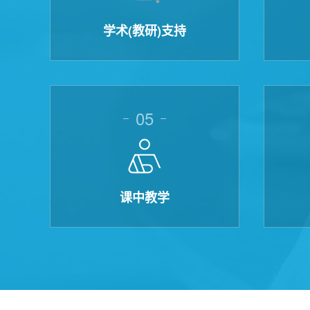
学术(教研)支持
05
课中教学