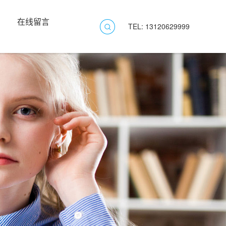
在线留言
TEL: 13120629999