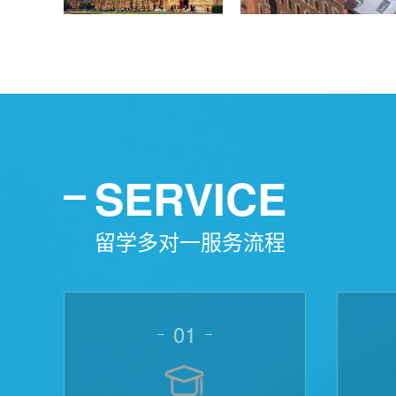
SERVICE
留学多对一服务流程
01