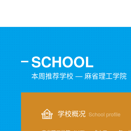
SCHOOL
本周推荐学校 — 麻省理工学院
学校概况
School profile