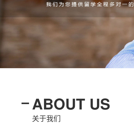
ABOUT US
关于我们