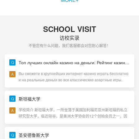
SCHOOL VISIT
访校实录
不管您有什么问题，我们客服都会对您耐心解答！
Топ лучших онлайн казино на деньги: Рейтинг казино с выводом на карту
Вы сможете в крупнейших интернет-казино играть бесплатно
и на реальные деньги во все классические азартные игры.
Также вам предложат сотни (на некоторых сайтах –
тысячи……
斯坦福大学
学校简介 斯坦福大学，一所坐落于美国加利福尼亚州斯坦福的私立
研究型大学，临近硅谷，是美洲大学协会的12个创始会员之一，因
其学术声誉和创业氛围而获评为世界上最知名的高等……
圣安德鲁斯大学