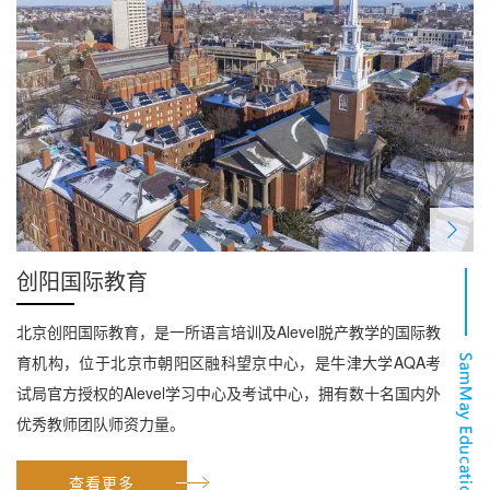
创阳国际教育
北京创阳国际教育，是一所语言培训及Alevel脱产教学的国际教
育机构，位于北京市朝阳区融科望京中心，是牛津大学AQA考
试局官方授权的Alevel学习中心及考试中心，拥有数十名国内外
优秀教师团队师资力量。
查看更多