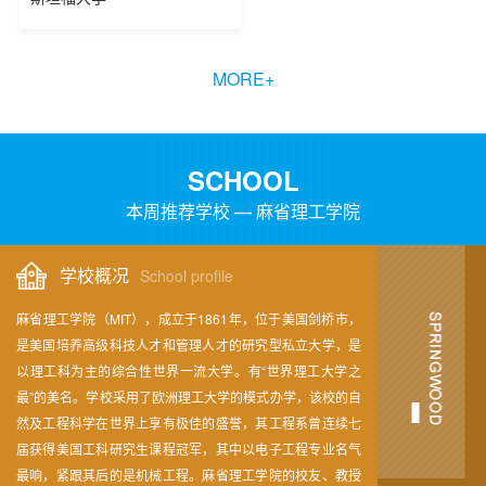
MORE+
SCHOOL
本周推荐学校 — 麻省理工学院
学校概况
School profile
麻省理工学院（MIT），成立于1861年，位于美国剑桥市，
是美国培养高级科技人才和管理人才的研究型私立大学，是
以理工科为主的综合性世界一流大学。有“世界理工大学之
最”的美名。学校采用了欧洲理工大学的模式办学，该校的自
然及工程科学在世界上享有极佳的盛誉，其工程系曾连续七
届获得美国工科研究生课程冠军，其中以电子工程专业名气
最响，紧跟其后的是机械工程。麻省理工学院的校友、教授