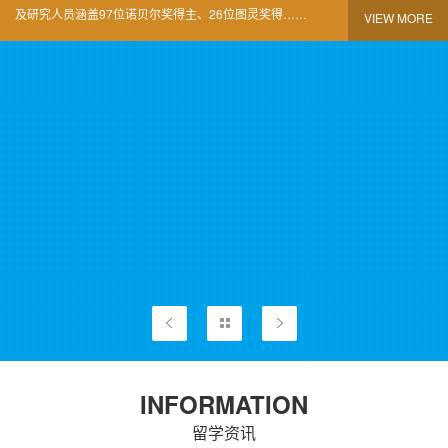
及研究人员涵盖97位诺贝尔奖得主、26位图灵奖得……
VIEW MORE
INFORMATION
留学资讯