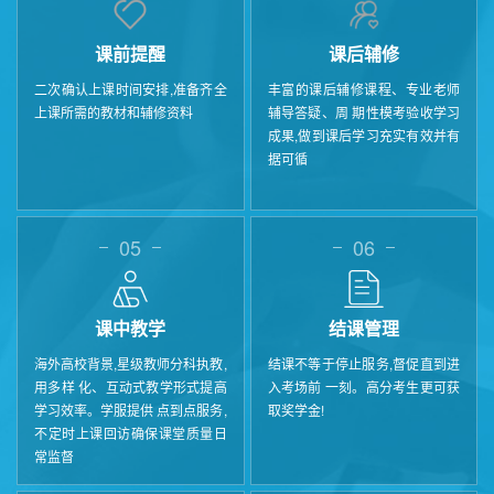
课前提醒
课后辅修
二次确认上课时间安排,准备齐全
丰富的课后辅修课程、专业老师
上课所需的教材和辅修资料
辅导答疑、周 期性模考验收学习
成果,做到课后学习充实有效并有
据可循
05
06
课中教学
结课管理
海外高校背景,星级教师分科执教,
结课不等于停止服务,督促直到进
用多样 化、互动式教学形式提高
入考场前 一刻。高分考生更可获
学习效率。学服提供 点到点服务,
取奖学金!
不定时上课回访确保课堂质量日
常监督