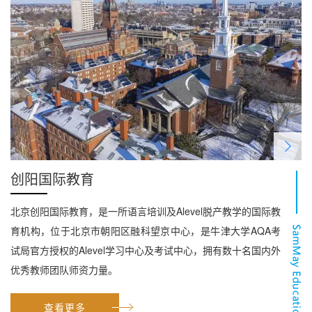
创阳国际教育
北京创阳国际教育，是一所语言培训及Alevel脱产教学的国际教
育机构，位于北京市朝阳区融科望京中心，是牛津大学AQA考
试局官方授权的Alevel学习中心及考试中心，拥有数十名国内外
优秀教师团队师资力量。
查看更多