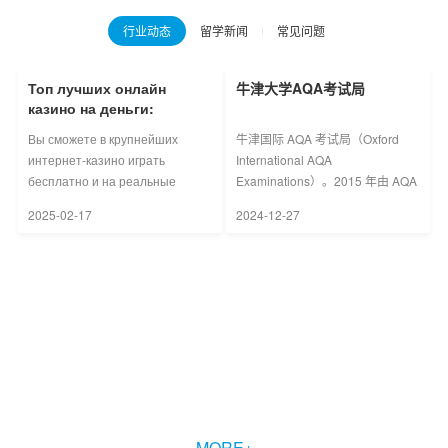
行业动态
留学新闻
常见问题
Топ лучших онлайн
Топ лучших онлайн
Топ лучших онлайн
牛津大学AQA考试局
“从考研失利到拿到留学
一次说清楚留位费
казино на деньги:
казино на деньги:
казино на деньги:
offer，我只花了5天。”
Рейтинг казино с
Рейтинг казино с
Рейтинг казино с
Вы сможете в крупнейших
Вы сможете в крупнейших
Вы сможете в крупнейших
牛津国际 AQA 考试局（Oxford
就在昨日，2025考研终于迎来落
在申请留学的过程中，留位费”这
выводом на карту
выводом на карту
выводом на карту
интернет-казино играть
интернет-казино играть
интернет-казино играть
International AQA
幕，政治、英语、数学等科目相继
个名词可能会让不少人困惑。今天
бесплатно и на реальные
бесплатно и на реальные
бесплатно и на реальные
Examinations）。2015 年由 AQA
而来的“地狱难度”，让网上一片哀
指南君就来详细讲解什么是留位
деньги во все классические
деньги во все классические
деньги во все классические
考试局和牛津大学出版社联合组
嚎。 “天老爷，裸考……
费、为何需……
2025-02-17
2025-02-17
2025-02-17
2024-12-27
2024-12-27
2024-12-26
азартные игры. Т……
азартные игры. Т……
азартные игры. Т……
建。牛津 A……
哥大学生挂科3门被退学！藤
校还要“挤破头”进吗？
“哥大挂科3门，被退学！”原来藤校
除了令人艳羡的名校光环之外，还
有如此残酷的一面…… 最近指南
君刷到……
2024-12-26
MORE+