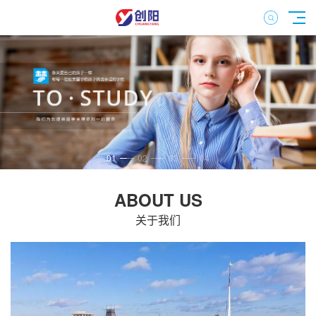
01
02
03
04
ABOUT US
关于我们