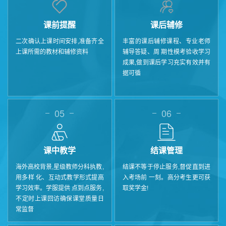
课前提醒
课后辅修
二次确认上课时间安排,准备齐全
丰富的课后辅修课程、专业老师
上课所需的教材和辅修资料
辅导答疑、周 期性模考验收学习
成果,做到课后学习充实有效并有
据可循
05
06
课中教学
结课管理
海外高校背景,星级教师分科执教,
结课不等于停止服务,督促直到进
用多样 化、互动式教学形式提高
入考场前 一刻。高分考生更可获
学习效率。学服提供 点到点服务,
取奖学金!
不定时上课回访确保课堂质量日
常监督