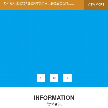
及研究人员涵盖97位诺贝尔奖得主、26位图灵奖得……
VIEW MORE
INFORMATION
留学资讯