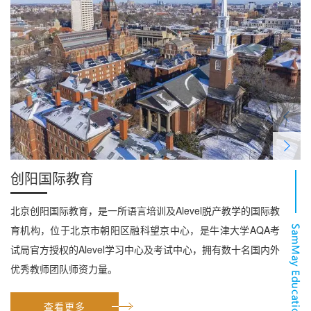
创阳国际教育
北京创阳国际教育，是一所语言培训及Alevel脱产教学的国际教
育机构，位于北京市朝阳区融科望京中心，是牛津大学AQA考
试局官方授权的Alevel学习中心及考试中心，拥有数十名国内外
优秀教师团队师资力量。
查看更多