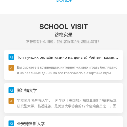
SCHOOL VISIT
访校实录
不管您有什么问题，我们客服都会对您耐心解答！
Топ лучших онлайн казино на деньги: Рейтинг казино с выводом на карту
Вы сможете в крупнейших интернет-казино играть бесплатно
и на реальные деньги во все классические азартные игры.
Также вам предложат сотни (на некоторых сайтах –
тысячи……
斯坦福大学
学校简介 斯坦福大学，一所坐落于美国加利福尼亚州斯坦福的私立
研究型大学，临近硅谷，是美洲大学协会的12个创始会员之一，因
其学术声誉和创业氛围而获评为世界上最知名的高等……
圣安德鲁斯大学