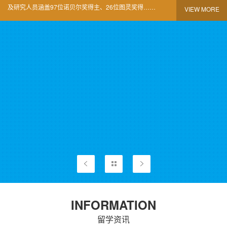
及研究人员涵盖97位诺贝尔奖得主、26位图灵奖得……
VIEW MORE
INFORMATION
留学资讯