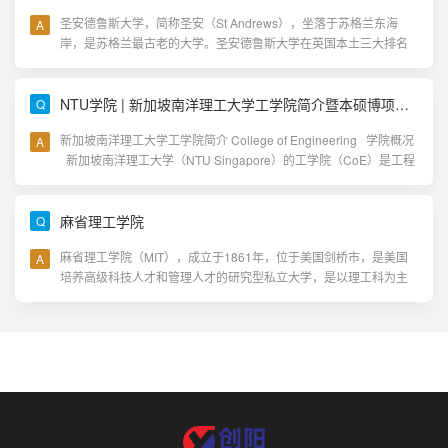
圣安德鲁斯大学，简称圣安（St Andrews），坐落于苏格兰东海
岸，是苏格兰最古老的大学。圣安德鲁斯大学在英国本土三大排名
中常年位居苏格兰第一，英国前三。在《2024卫报大学指南》……
NTU学院 | 新加坡南洋理工大学工学院简介暨本硕博项目一览
新加坡南洋理工大学工学院简介 College of Engineering 学院概况
新加坡南洋理工大学（NTU Singapore）的工学院（CoE）是工程
教育和研究领域的先锋，在世界范围内居……
麻省理工学院
麻省理工学院（MIT），成立于1861年，位于美国剑桥市，是美国
培养高级科技人才和管理人才的研究型私立大学，是以理工科为主
的综合性世界一流大学。有“世界理工大学之最”的美名。学……