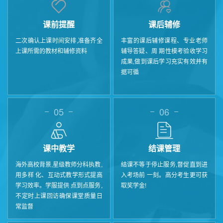
课前提醒
课后辅修
二次确认上课时间安排,准备齐全
丰富的课后辅修课程、专业老师
上课所需的教材和辅修资料
辅导答疑、周 期性模考验收学习
成果,做到课后学习充实有效并有
据可循
05
06
课中教学
结课管理
海外高校背景,星级教师分科执教,
结课不等于停止服务,督促直到进
用多样 化、互动式教学形式提高
入考场前 一刻。高分考生更可获
学习效率。学服提供 点到点服务,
取奖学金!
不定时上课回访确保课堂质量日
常监督