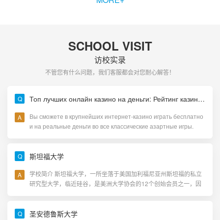
SCHOOL VISIT
访校实录
不管您有什么问题，我们客服都会对您耐心解答！
Топ лучших онлайн казино на деньги: Рейтинг казино с выводом на карту
Вы сможете в крупнейших интернет-казино играть бесплатно
и на реальные деньги во все классические азартные игры.
Также вам предложат сотни (на некоторых сайтах –
тысячи……
斯坦福大学
学校简介 斯坦福大学，一所坐落于美国加利福尼亚州斯坦福的私立
研究型大学，临近硅谷，是美洲大学协会的12个创始会员之一，因
其学术声誉和创业氛围而获评为世界上最知名的高等……
圣安德鲁斯大学