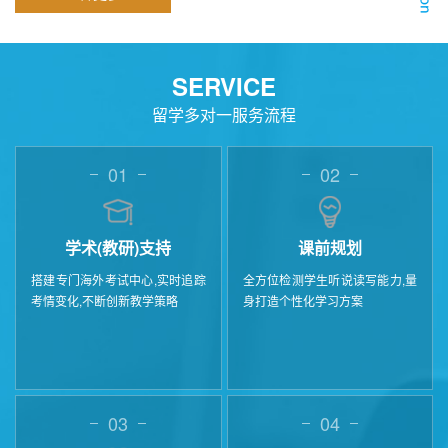
SERVICE
留学多对一服务流程
01
02
学术(教研)支持
课前规划
搭建专门海外考试中心,实时追踪
全方位检测学生听说读写能力,量
考情变化,不断创新教学策略
身打造个性化学习方案
03
04