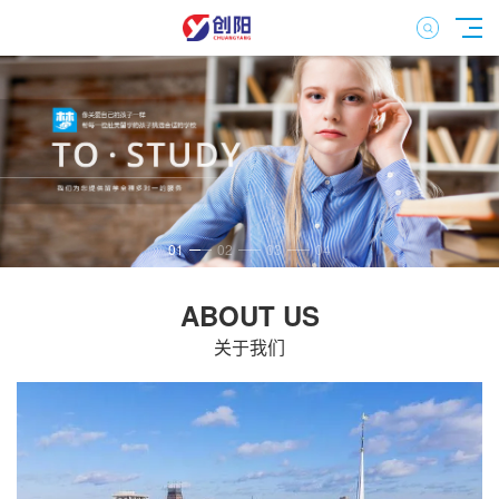
01
02
03
04
ABOUT US
关于我们