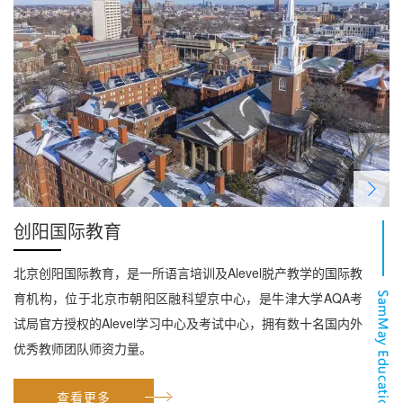
创阳国际教育
北京创阳国际教育，是一所语言培训及Alevel脱产教学的国际教
育机构，位于北京市朝阳区融科望京中心，是牛津大学AQA考
试局官方授权的Alevel学习中心及考试中心，拥有数十名国内外
优秀教师团队师资力量。
查看更多