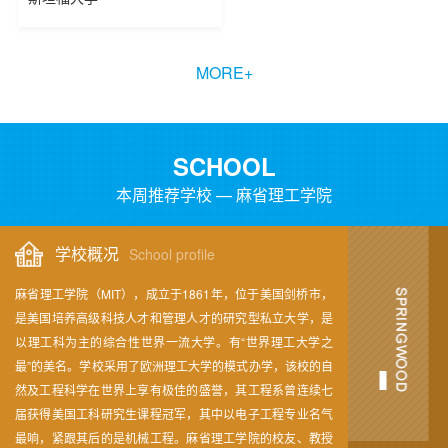
MORE+
SCHOOL
本周推荐学校 — 麻省理工学院
学校概况
School profile
麻省理工学院（MIT），成立于1861年，位于美国剑桥市，
是美国培养高级科技人才和管理人才的研究型私立大学，是
以理工科为主的综合性世界一流大学。有“世界理工大学之
最”的美名。学校采用了欧洲理工大学的模式办学，该校的自
然及工程科学在世界上享有极佳的盛誉，其工程系曾连续七
届获得美国工科研究生课程冠军，其中以电子工程专业名气
最响，紧跟其后的是机械工程。麻省理工学院的校友、教授