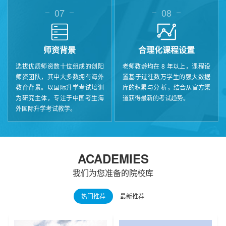
07
08
师资背景
合理化课程设置
选拔优质师资数十位组成的创阳
老师教龄均在 8 年以上，课程设
师资团队，其中大多数拥有海外
置基于过往数万学生的强大数据
教育背景。以国际升学考试培训
库的积累与分 析，结合从官方渠
为研究主体，专注于中国考生海
道获得最新的考试趋势。
外国际升学考试教学。
ACADEMIES
我们为您准备的院校库
热门推荐
最新推荐