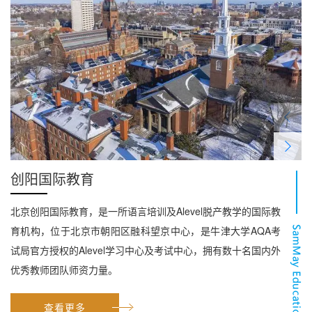
创阳国际教育
北京创阳国际教育，是一所语言培训及Alevel脱产教学的国际教
育机构，位于北京市朝阳区融科望京中心，是牛津大学AQA考
试局官方授权的Alevel学习中心及考试中心，拥有数十名国内外
优秀教师团队师资力量。
查看更多