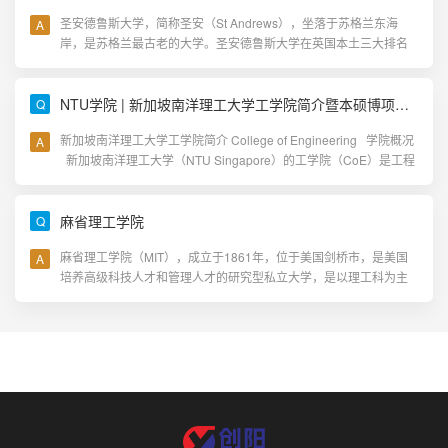
圣安德鲁斯大学，简称圣安（St Andrews），坐落于苏格兰东海
岸，是苏格兰最古老的大学。圣安德鲁斯大学在英国本土三大排名
中常年位居苏格兰第一，英国前三。在《2024卫报大学指南》……
NTU学院 | 新加坡南洋理工大学工学院简介暨本硕博项目一览
新加坡南洋理工大学工学院简介 College of Engineering 学院概况
新加坡南洋理工大学（NTU Singapore）的工学院（CoE）是工程
教育和研究领域的先锋，在世界范围内居……
麻省理工学院
麻省理工学院（MIT），成立于1861年，位于美国剑桥市，是美国
培养高级科技人才和管理人才的研究型私立大学，是以理工科为主
的综合性世界一流大学。有“世界理工大学之最”的美名。学……