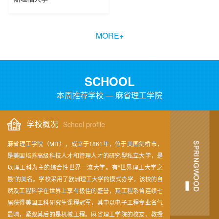
MORE+
SCHOOL
本周推荐学校 — 麻省理工学院
学校概况
School profile
麻省理工学院（MIT），成立于1861年，位于美国剑桥市，
是美国培养高级科技人才和管理人才的研究型私立大学，是
以理工科为主的综合性世界一流大学。有“世界理工大学之
最”的美名。学校采用了欧洲理工大学的模式办学，该校的自
然及工程科学在世界上享有极佳的盛誉，其工程系曾连续七
届获得美国工科研究生课程冠军，其中以电子工程专业名气
最响，紧跟其后的是机械工程。麻省理工学院的校友、教授