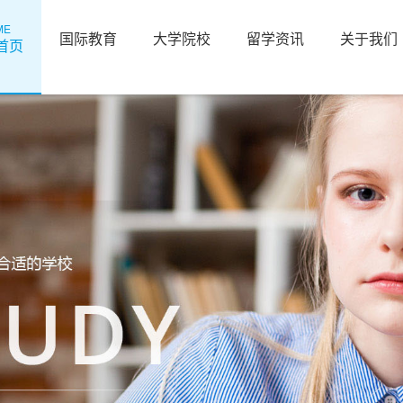
ME
国际教育
大学院校
留学资讯
关于我们
首页