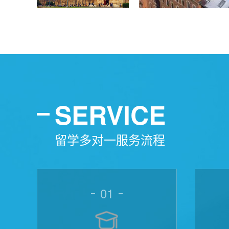
SERVICE
留学多对一服务流程
01