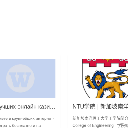
福大学
Топ лучших онлайн казино на деньги: Рейтинг казино с выводом на карту
圣安德鲁斯大学
ете в крупнейших интернет-
介 斯坦福大学，一所坐落于美国
新加坡南洋理工大学工学院简
圣安德鲁斯大学，简称圣安（S
играть бесплатно и на
尼亚州斯坦福的私立研究型大
College of Engineering 
Andrews），坐落于苏格兰东