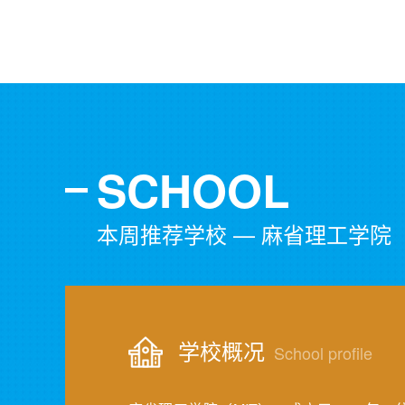
SCHOOL
本周推荐学校 — 麻省理工学院
学校概况
School profile