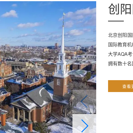
创阳
北京创阳国
国际教育机
大学AQA考
拥有数十名
查看