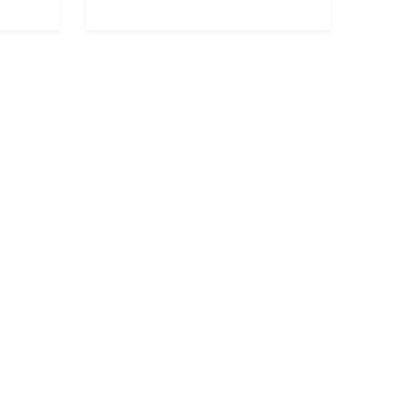
鲁斯……
苏格兰最古老的大学。圣安德鲁斯……
加坡南洋理工大……