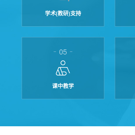
学术(教研)支持
05
课中教学