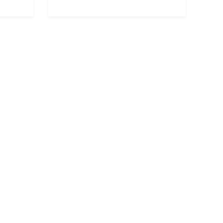
鲁斯……
苏格兰最古老的大学。圣安德鲁斯……
加坡南洋理工大……