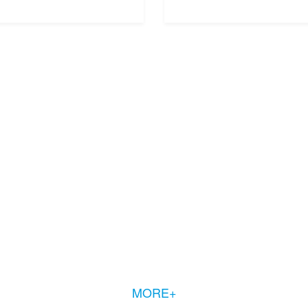
ые деньги во все классич……
近硅谷，是美洲……
加坡南洋理工大……
苏格兰最古老的大学。圣安德
MORE+