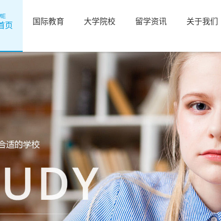
ME
国际教育
大学院校
留学资讯
关于我们
首页