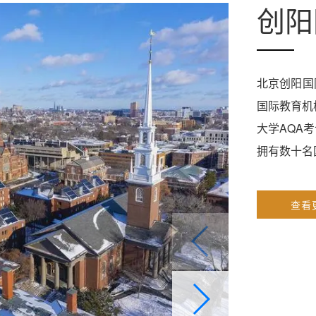
创阳
北京创阳国
国际教育机
大学AQA考
拥有数十名
查看