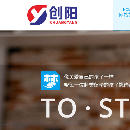
HO
网站