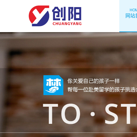
HO
网站