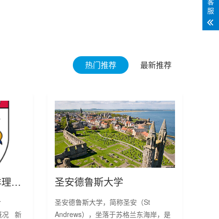
客
服
热门推荐
最新推荐
NTU学院 | 新加坡南洋理工大学工学院简介暨本硕博项目一览
圣安德鲁斯大学
NTU学院 | 新加坡南洋理工大学工学院简介暨本硕博项目一览
介
t
圣安德鲁斯大学，简称圣安（St
新加坡南洋理工大学工学院简介
学院概况 新
海岸，是
Andrews），坐落于苏格兰东海岸，是
College of Engineering 学院概况 新