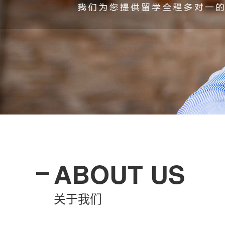
ABOUT US
关于我们