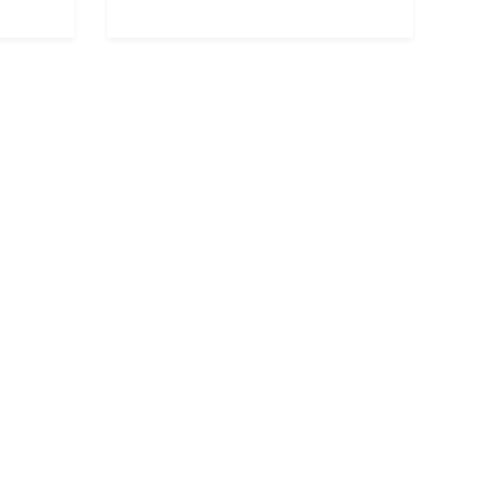
鲁斯……
苏格兰最古老的大学。圣安德鲁斯……
加坡南洋理工大……