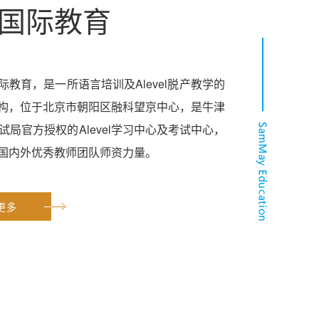
国际教育
际教育，是一所语言培训及Alevel脱产教学的
构，位于北京市朝阳区融科望京中心，是牛津
试局官方授权的Alevel学习中心及考试中心，
国内外优秀教师团队师资力量。
更多