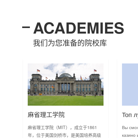
ACADEMIES
我们为您准备的院校库
麻省理工学院
Топ лучших онлайн казино на деньги: Рейтинг казино с выводом на карту
斯坦
麻省理工学院（MIT），成立于1861
Вы сможете в крупнейших интернет-
Вы смож
学校简
年，位于美国剑桥市，是美国培养高级
казино играть бесплатно и на
казино 
加利福