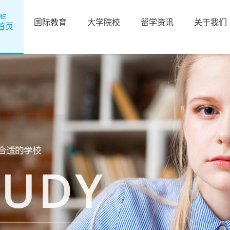
ME
国际教育
大学院校
留学资讯
关于我们
首页