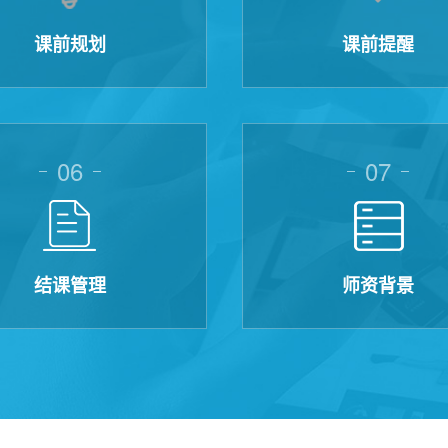
课前规划
课前提醒
06
07
结课管理
师资背景