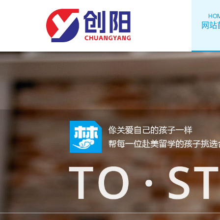
HO
网站