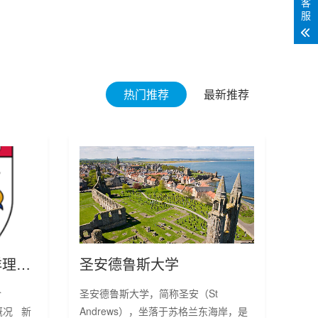
客
服
热门推荐
最新推荐
NTU学院 | 新加坡南洋理工大学工学院简介暨本硕博项目一览
圣安德鲁斯大学
NTU学院 | 新加坡南洋理工大学工学院简介暨本硕博项目一览
介
t
圣安德鲁斯大学，简称圣安（St
新加坡南洋理工大学工学院简介
学院概况 新
海岸，是
Andrews），坐落于苏格兰东海岸，是
College of Engineering 学院概况 新