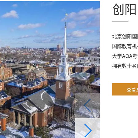
创阳
北京创阳国
国际教育机
大学AQA考
拥有数十名
查看