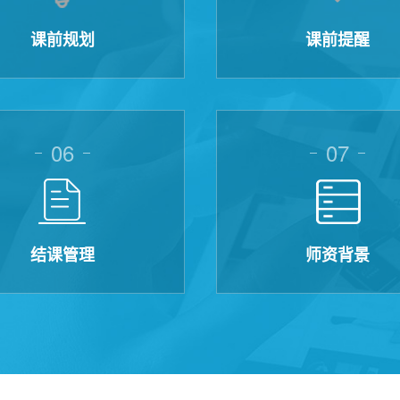
课前规划
课前提醒
06
07
结课管理
师资背景