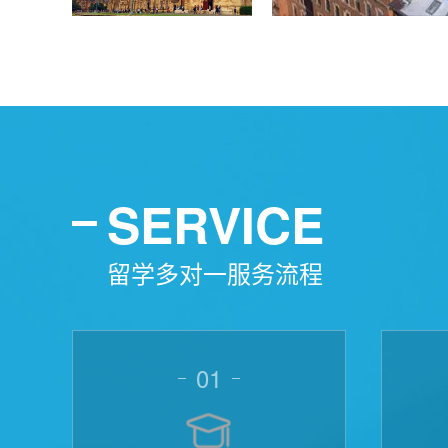
SERVICE
留学多对一服务流程
01