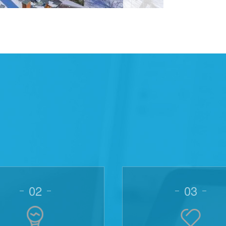
02
03