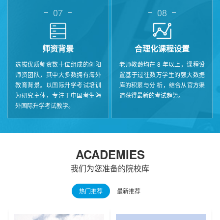
07
08
师资背景
合理化课程设置
选拔优质师资数十位组成的创阳
老师教龄均在 8 年以上，课程设
师资团队，其中大多数拥有海外
置基于过往数万学生的强大数据
教育背景。以国际升学考试培训
库的积累与分 析，结合从官方渠
为研究主体，专注于中国考生海
道获得最新的考试趋势。
外国际升学考试教学。
ACADEMIES
我们为您准备的院校库
热门推荐
最新推荐