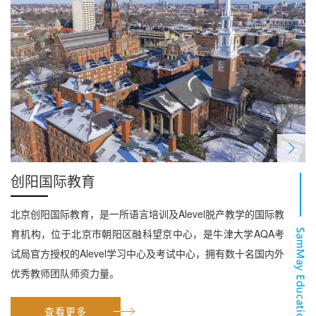
创阳国际教育
北京创阳国际教育，是一所语言培训及Alevel脱产教学的国际教
育机构，位于北京市朝阳区融科望京中心，是牛津大学AQA考
试局官方授权的Alevel学习中心及考试中心，拥有数十名国内外
优秀教师团队师资力量。
查看更多