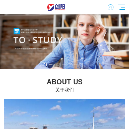
01
02
03
04
ABOUT US
关于我们