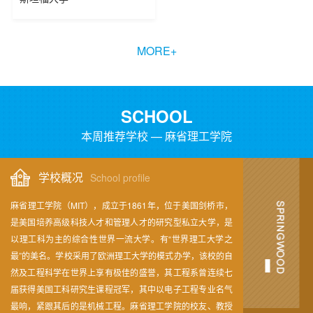
MORE+
SCHOOL
本周推荐学校 — 麻省理工学院
学校概况
School profile
麻省理工学院（MIT），成立于1861年，位于美国剑桥市，
是美国培养高级科技人才和管理人才的研究型私立大学，是
以理工科为主的综合性世界一流大学。有“世界理工大学之
最”的美名。学校采用了欧洲理工大学的模式办学，该校的自
然及工程科学在世界上享有极佳的盛誉，其工程系曾连续七
届获得美国工科研究生课程冠军，其中以电子工程专业名气
最响，紧跟其后的是机械工程。麻省理工学院的校友、教授