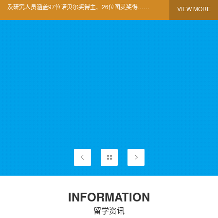
及研究人员涵盖97位诺贝尔奖得主、26位图灵奖得……
VIEW MORE
INFORMATION
留学资讯