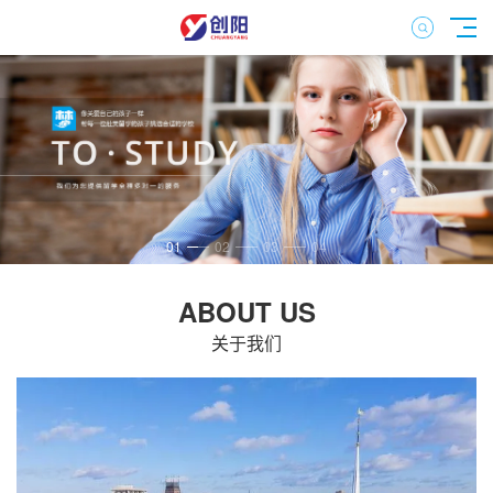
01
02
03
04
ABOUT US
关于我们