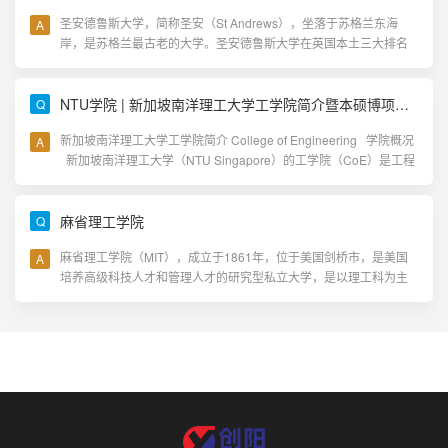
圣安德鲁斯大学，简称圣安（St Andrews），坐落于苏格兰东海
岸，是苏格兰最古老的大学。圣安德鲁斯大学在英国本土三大排名
中常年位居苏格兰第一，英国前三。在《2024卫报大学指南》……
NTU学院 | 新加坡南洋理工大学工学院简介暨本硕博项目一览
新加坡南洋理工大学工学院简介 College of Engineering 学院概况
新加坡南洋理工大学（NTU Singapore）的工学院（CoE）是工程
教育和研究领域的先锋，在世界范围内居……
麻省理工学院
麻省理工学院（MIT），成立于1861年，位于美国剑桥市，是美国
培养高级科技人才和管理人才的研究型私立大学，是以理工科为主
的综合性世界一流大学。有“世界理工大学之最”的美名。学……