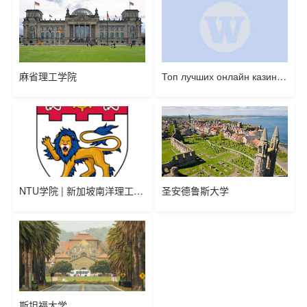
麻省理工学院
Топ лучших онлайн казино на деньги: Рейтинг казино с выводом на карту
斯坦福大学
Топ лучших онлайн казино на деньги: Рейтинг казино с выводом на карту
圣安德鲁斯大学
NTU学院 | 新加坡南洋理工大学工学院简介暨本硕博项目一览
圣安德鲁斯大学
NTU学院 | 新加坡南洋理工大学工学院简介暨本硕博项目一览
斯坦福大学
麻省理工学院