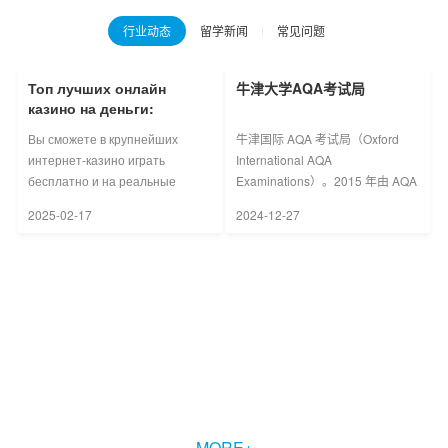
行业动态
留学新闻
常见问题
Топ лучших онлайн
Топ лучших онлайн
Топ лучших онлайн
牛津大学AQA考试局
“从考研失利到拿到留学
一次说清楚留位费
казино на деньги:
казино на деньги:
казино на деньги:
offer，我只花了5天。”
Рейтинг казино с
Рейтинг казино с
Рейтинг казино с
Вы сможете в крупнейших
Вы сможете в крупнейших
Вы сможете в крупнейших
牛津国际 AQA 考试局（Oxford
就在昨日，2025考研终于迎来落
在申请留学的过程中，留位费”这
выводом на карту
выводом на карту
выводом на карту
интернет-казино играть
интернет-казино играть
интернет-казино играть
International AQA
幕，政治、英语、数学等科目相继
个名词可能会让不少人困惑。今天
бесплатно и на реальные
бесплатно и на реальные
бесплатно и на реальные
Examinations）。2015 年由 AQA
而来的“地狱难度”，让网上一片哀
指南君就来详细讲解什么是留位
деньги во все классические
деньги во все классические
деньги во все классические
考试局和牛津大学出版社联合组
嚎。 “天老爷，裸考……
费、为何需……
2025-02-17
2025-02-17
2025-02-17
2024-12-27
2024-12-27
2024-12-26
азартные игры. Т……
азартные игры. Т……
азартные игры. Т……
建。牛津 A……
哥大学生挂科3门被退学！藤
校还要“挤破头”进吗？
“哥大挂科3门，被退学！”原来藤校
除了令人艳羡的名校光环之外，还
有如此残酷的一面…… 最近指南
君刷到……
2024-12-26
MORE+