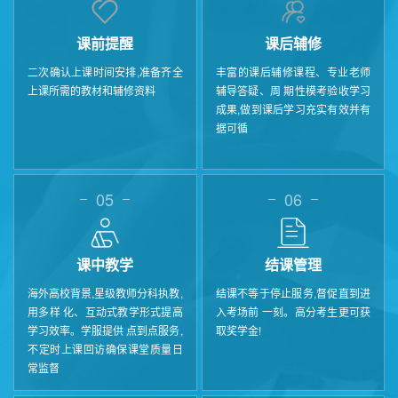
课前提醒
课后辅修
二次确认上课时间安排,准备齐全
丰富的课后辅修课程、专业老师
上课所需的教材和辅修资料
辅导答疑、周 期性模考验收学习
成果,做到课后学习充实有效并有
据可循
05
06
课中教学
结课管理
海外高校背景,星级教师分科执教,
结课不等于停止服务,督促直到进
用多样 化、互动式教学形式提高
入考场前 一刻。高分考生更可获
学习效率。学服提供 点到点服务,
取奖学金!
不定时上课回访确保课堂质量日
常监督