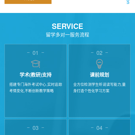
SERVICE
留学多对一服务流程
01
02
学术(教研)支持
课前规划
搭建专门海外考试中心,实时追踪
全方位检测学生听说读写能力,量
考情变化,不断创新教学策略
身打造个性化学习方案
03
04