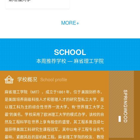
MORE+
SCHOOL
本周推荐学校 — 麻省理工学院
学校概况
School profile
麻省理工学院（MIT），成立于1861年，位于美国剑桥市，
是美国培养高级科技人才和管理人才的研究型私立大学，是
以理工科为主的综合性世界一流大学。有“世界理工大学之
最”的美名。学校采用了欧洲理工大学的模式办学，该校的自
然及工程科学在世界上享有极佳的盛誉，其工程系曾连续七
届获得美国工科研究生课程冠军，其中以电子工程专业名气
最响，紧跟其后的是机械工程。麻省理工学院的校友、教授