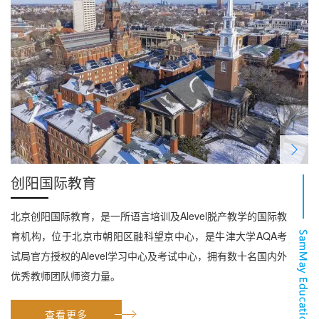
创阳国际教育
北京创阳国际教育，是一所语言培训及Alevel脱产教学的国际教
育机构，位于北京市朝阳区融科望京中心，是牛津大学AQA考
试局官方授权的Alevel学习中心及考试中心，拥有数十名国内外
优秀教师团队师资力量。
查看更多