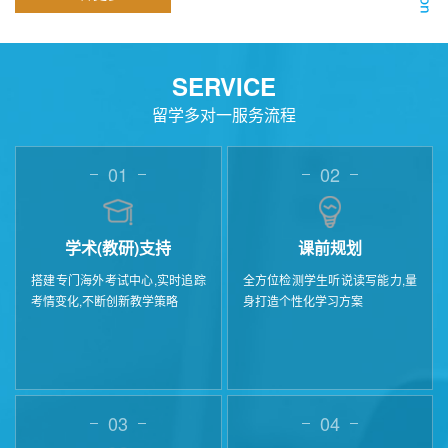
SERVICE
留学多对一服务流程
01
02
学术(教研)支持
课前规划
搭建专门海外考试中心,实时追踪
全方位检测学生听说读写能力,量
考情变化,不断创新教学策略
身打造个性化学习方案
03
04