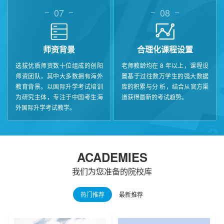
07
08
师资背景
合理化课程设置
选拔优质师资数十位组成的创阳
老师教龄均在 8 年以上，课程设
师资团队，其中大多数拥有海外
置基于过往数万学生的强大数据
教育背景。以国际升学考试培训
库的积累与分 析，结合从官方渠
为研究主体，专注于中国考生海
道获得最新的考试趋势。
外国际升学考试教学。
ACADEMIES
我们为您准备的院校库
热门推荐
最新推荐