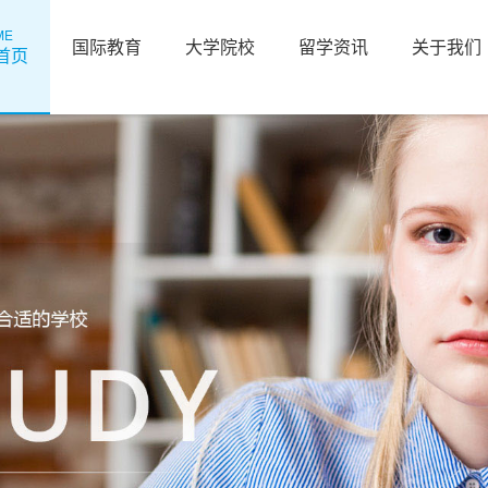
ME
国际教育
大学院校
留学资讯
关于我们
首页