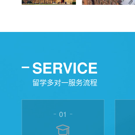
SERVICE
留学多对一服务流程
01