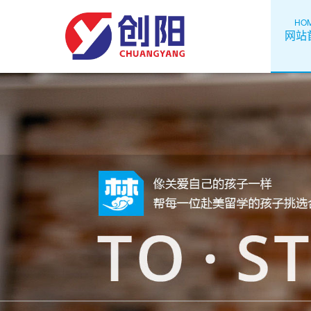
HO
网站