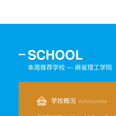
SCHOOL
本周推荐学校 — 麻省理工学院
学校概况
School profile