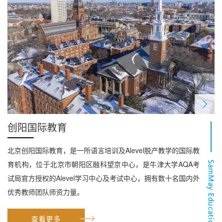
创阳国际教育
北京创阳国际教育，是一所语言培训及Alevel脱产教学的国际教
育机构，位于北京市朝阳区融科望京中心，是牛津大学AQA考
试局官方授权的Alevel学习中心及考试中心，拥有数十名国内外
优秀教师团队师资力量。
查看更多