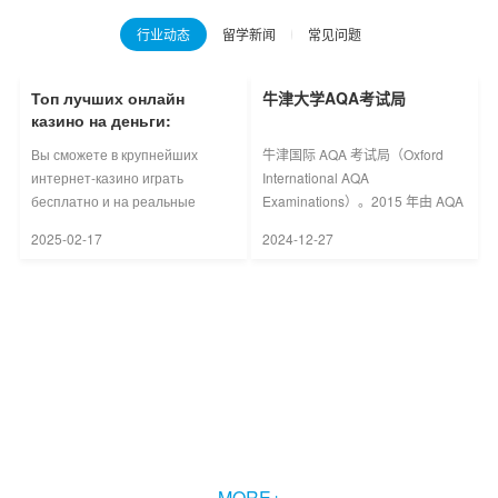
行业动态
留学新闻
常见问题
Топ лучших онлайн
Топ лучших онлайн
Топ лучших онлайн
牛津大学AQA考试局
“从考研失利到拿到留学
一次说清楚留位费
казино на деньги:
казино на деньги:
казино на деньги:
offer，我只花了5天。”
Рейтинг казино с
Рейтинг казино с
Рейтинг казино с
Вы сможете в крупнейших
Вы сможете в крупнейших
Вы сможете в крупнейших
牛津国际 AQA 考试局（Oxford
就在昨日，2025考研终于迎来落
在申请留学的过程中，留位费”这
выводом на карту
выводом на карту
выводом на карту
интернет-казино играть
интернет-казино играть
интернет-казино играть
International AQA
幕，政治、英语、数学等科目相继
个名词可能会让不少人困惑。今天
бесплатно и на реальные
бесплатно и на реальные
бесплатно и на реальные
Examinations）。2015 年由 AQA
而来的“地狱难度”，让网上一片哀
指南君就来详细讲解什么是留位
деньги во все классические
деньги во все классические
деньги во все классические
考试局和牛津大学出版社联合组
嚎。 “天老爷，裸考……
费、为何需……
2025-02-17
2025-02-17
2025-02-17
2024-12-27
2024-12-27
2024-12-26
азартные игры. Т……
азартные игры. Т……
азартные игры. Т……
建。牛津 A……
哥大学生挂科3门被退学！藤
校还要“挤破头”进吗？
“哥大挂科3门，被退学！”原来藤校
除了令人艳羡的名校光环之外，还
有如此残酷的一面…… 最近指南
君刷到……
2024-12-26
MORE+