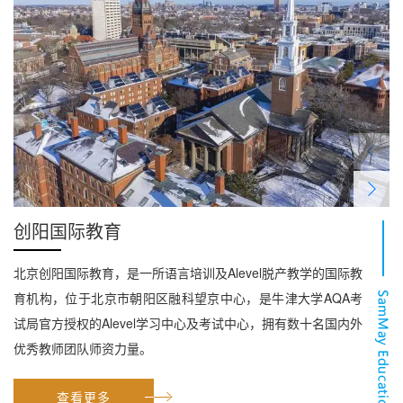
创阳国际教育
北京创阳国际教育，是一所语言培训及Alevel脱产教学的国际教
育机构，位于北京市朝阳区融科望京中心，是牛津大学AQA考
试局官方授权的Alevel学习中心及考试中心，拥有数十名国内外
优秀教师团队师资力量。
查看更多