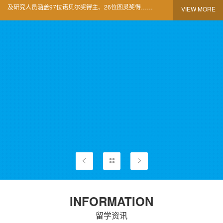
及研究人员涵盖97位诺贝尔奖得主、26位图灵奖得……
VIEW MORE
INFORMATION
留学资讯