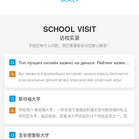
SCHOOL VISIT
访校实录
不管您有什么问题，我们客服都会对您耐心解答！
Топ лучших онлайн казино на деньги: Рейтинг казино с выводом на карту
Вы сможете в крупнейших интернет-казино играть бесплатно
и на реальные деньги во все классические азартные игры.
Также вам предложат сотни (на некоторых сайтах –
тысячи……
斯坦福大学
学校简介 斯坦福大学，一所坐落于美国加利福尼亚州斯坦福的私立
研究型大学，临近硅谷，是美洲大学协会的12个创始会员之一，因
其学术声誉和创业氛围而获评为世界上最知名的高等……
圣安德鲁斯大学