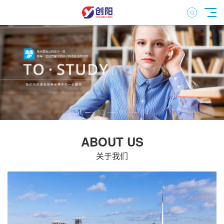
01
02
03
04
ABOUT US
关于我们