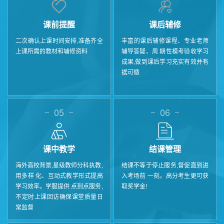
课前提醒
课后辅修
二次确认上课时间安排,准备齐全
丰富的课后辅修课程、专业老师
上课所需的教材和辅修资料
辅导答疑、周 期性模考验收学习
成果,做到课后学习充实有效并有
据可循
05
06
课中教学
结课管理
海外高校背景,星级教师分科执教,
结课不等于停止服务,督促直到进
用多样 化、互动式教学形式提高
入考场前 一刻。高分考生更可获
学习效率。学服提供 点到点服务,
取奖学金!
不定时上课回访确保课堂质量日
常监督