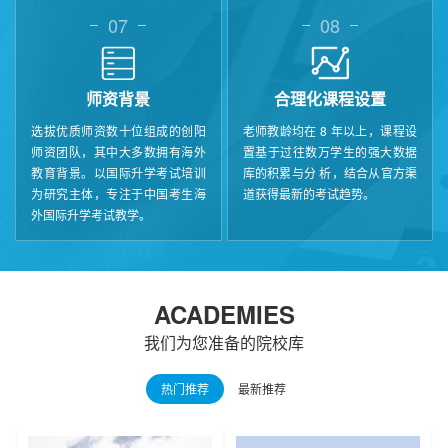
07
08
师资背景
合理化课程设置
选拔优质师资数十位组成的创阳
老师教龄均在 8 年以上，课程设
师资团队，其中大多数拥有海外
置基于过往数万学生的强大数据
教育背景。以国际升学考试培训
库的积累与分 析，结合从官方渠
为研究主体，专注于中国考生海
道获得最新的考试趋势。
外国际升学考试教学。
ACADEMIES
我们为您准备的院校库
热门推荐
最新推荐