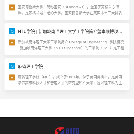
圣安德鲁斯大学，简称圣安（St Andrews），坐落于苏格兰东海
岸，是苏格兰最古老的大学。圣安德鲁斯大学在英国本土三大排名
中常年位居苏格兰第一，英国前三。在《2024卫报大学指南》……
NTU学院 | 新加坡南洋理工大学工学院简介暨本硕博项目一览
新加坡南洋理工大学工学院简介 College of Engineering 学院概况
新加坡南洋理工大学（NTU Singapore）的工学院（CoE）是工程
教育和研究领域的先锋，在世界范围内居……
麻省理工学院
麻省理工学院（MIT），成立于1861年，位于美国剑桥市，是美国
培养高级科技人才和管理人才的研究型私立大学，是以理工科为主
的综合性世界一流大学。有“世界理工大学之最”的美名。学……