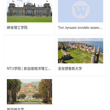
麻省理工学院
Топ лучших онлайн казино на деньги: Рейтинг казино с выводом на карту
斯坦福大学
Топ лучших онлайн казино на деньги: Рейтинг казино с выводом на карту
圣安德鲁斯大学
NTU学院 | 新加坡南洋理工大学工学院简介暨本硕博项目一览
圣安德鲁斯大学
NTU学院 | 新加坡南洋理工大学工学院简介暨本硕博项目一览
斯坦福大学
麻省理工学院