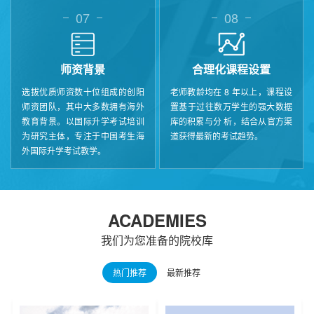
07
08
师资背景
合理化课程设置
选拔优质师资数十位组成的创阳
老师教龄均在 8 年以上，课程设
师资团队，其中大多数拥有海外
置基于过往数万学生的强大数据
教育背景。以国际升学考试培训
库的积累与分 析，结合从官方渠
为研究主体，专注于中国考生海
道获得最新的考试趋势。
外国际升学考试教学。
ACADEMIES
我们为您准备的院校库
热门推荐
最新推荐