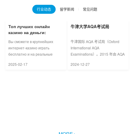
行业动态
留学新闻
常见问题
Топ лучших онлайн
Топ лучших онлайн
Топ лучших онлайн
牛津大学AQA考试局
“从考研失利到拿到留学
一次说清楚留位费
казино на деньги:
казино на деньги:
казино на деньги:
offer，我只花了5天。”
Рейтинг казино с
Рейтинг казино с
Рейтинг казино с
Вы сможете в крупнейших
Вы сможете в крупнейших
Вы сможете в крупнейших
牛津国际 AQA 考试局（Oxford
就在昨日，2025考研终于迎来落
在申请留学的过程中，留位费”这
выводом на карту
выводом на карту
выводом на карту
интернет-казино играть
интернет-казино играть
интернет-казино играть
International AQA
幕，政治、英语、数学等科目相继
个名词可能会让不少人困惑。今天
бесплатно и на реальные
бесплатно и на реальные
бесплатно и на реальные
Examinations）。2015 年由 AQA
而来的“地狱难度”，让网上一片哀
指南君就来详细讲解什么是留位
деньги во все классические
деньги во все классические
деньги во все классические
考试局和牛津大学出版社联合组
嚎。 “天老爷，裸考……
费、为何需……
2025-02-17
2025-02-17
2025-02-17
2024-12-27
2024-12-27
2024-12-26
азартные игры. Т……
азартные игры. Т……
азартные игры. Т……
建。牛津 A……
哥大学生挂科3门被退学！藤
校还要“挤破头”进吗？
“哥大挂科3门，被退学！”原来藤校
除了令人艳羡的名校光环之外，还
有如此残酷的一面…… 最近指南
君刷到……
2024-12-26
MORE+