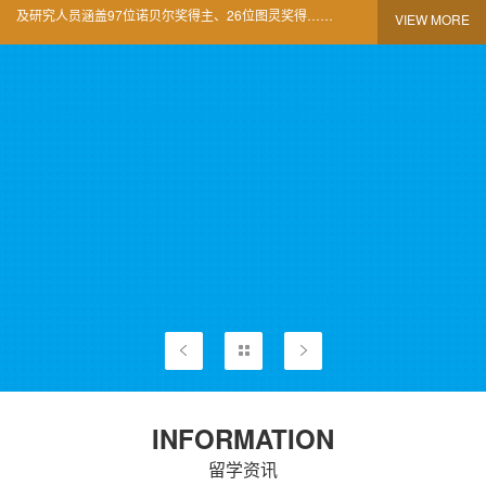
及研究人员涵盖97位诺贝尔奖得主、26位图灵奖得……
VIEW MORE
INFORMATION
留学资讯