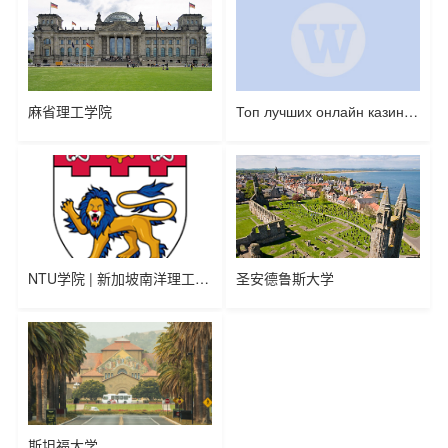
麻省理工学院
Топ лучших онлайн казино на деньги: Рейтинг казино с выводом на карту
斯坦福大学
Топ лучших онлайн казино на деньги: Рейтинг казино с выводом на карту
圣安德鲁斯大学
NTU学院 | 新加坡南洋理工大学工学院简介暨本硕博项目一览
圣安德鲁斯大学
NTU学院 | 新加坡南洋理工大学工学院简介暨本硕博项目一览
斯坦福大学
麻省理工学院