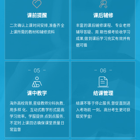
课前提醒
课后辅修
二次确认上课时间安排,准备齐全
丰富的课后辅修课程、专业老师
上课所需的教材和辅修资料
辅导答疑、周 期性模考验收学习
成果,做到课后学习充实有效并有
据可循
05
06
课中教学
结课管理
海外高校背景,星级教师分科执教,
结课不等于停止服务,督促直到进
用多样 化、互动式教学形式提高
入考场前 一刻。高分考生更可获
学习效率。学服提供 点到点服务,
取奖学金!
不定时上课回访确保课堂质量日
常监督