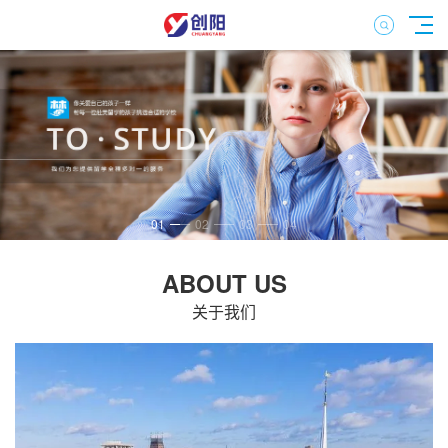
01
02
03
04
ABOUT US
关于我们