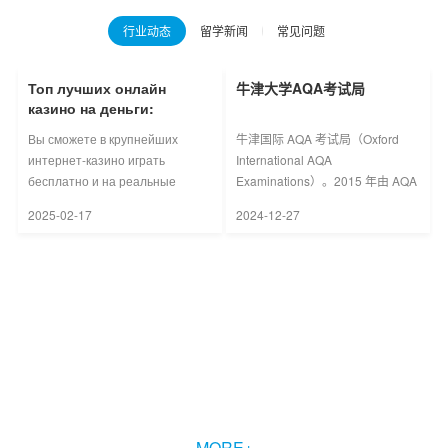
行业动态
留学新闻
常见问题
Топ лучших онлайн
Топ лучших онлайн
Топ лучших онлайн
牛津大学AQA考试局
“从考研失利到拿到留学
一次说清楚留位费
казино на деньги:
казино на деньги:
казино на деньги:
offer，我只花了5天。”
Рейтинг казино с
Рейтинг казино с
Рейтинг казино с
Вы сможете в крупнейших
Вы сможете в крупнейших
Вы сможете в крупнейших
牛津国际 AQA 考试局（Oxford
就在昨日，2025考研终于迎来落
在申请留学的过程中，留位费”这
выводом на карту
выводом на карту
выводом на карту
интернет-казино играть
интернет-казино играть
интернет-казино играть
International AQA
幕，政治、英语、数学等科目相继
个名词可能会让不少人困惑。今天
бесплатно и на реальные
бесплатно и на реальные
бесплатно и на реальные
Examinations）。2015 年由 AQA
而来的“地狱难度”，让网上一片哀
指南君就来详细讲解什么是留位
деньги во все классические
деньги во все классические
деньги во все классические
考试局和牛津大学出版社联合组
嚎。 “天老爷，裸考……
费、为何需……
2025-02-17
2025-02-17
2025-02-17
2024-12-27
2024-12-27
2024-12-26
азартные игры. Т……
азартные игры. Т……
азартные игры. Т……
建。牛津 A……
哥大学生挂科3门被退学！藤
校还要“挤破头”进吗？
“哥大挂科3门，被退学！”原来藤校
除了令人艳羡的名校光环之外，还
有如此残酷的一面…… 最近指南
君刷到……
2024-12-26
MORE+