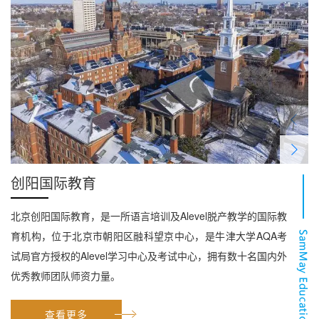
创阳国际教育
北京创阳国际教育，是一所语言培训及Alevel脱产教学的国际教
育机构，位于北京市朝阳区融科望京中心，是牛津大学AQA考
试局官方授权的Alevel学习中心及考试中心，拥有数十名国内外
优秀教师团队师资力量。
查看更多