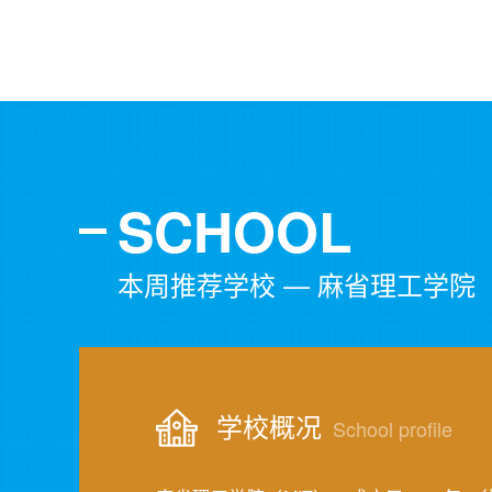
SCHOOL
本周推荐学校 — 麻省理工学院
学校概况
School profile