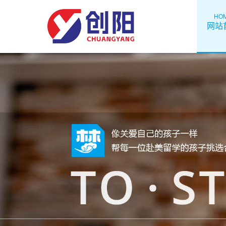
HO
网站