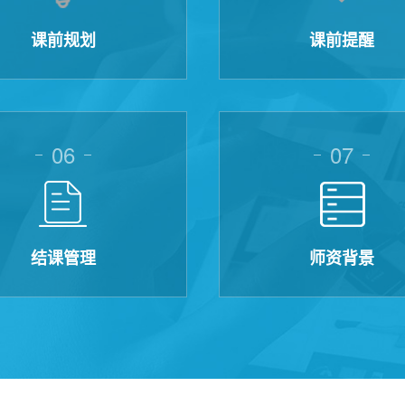
课前规划
课前提醒
06
07
结课管理
师资背景