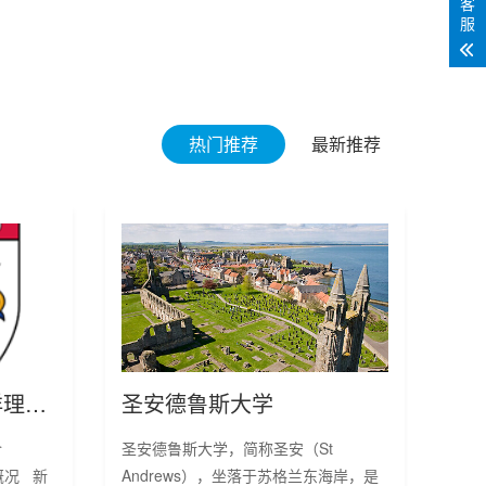
客
服
热门推荐
最新推荐
NTU学院 | 新加坡南洋理工大学工学院简介暨本硕博项目一览
圣安德鲁斯大学
NTU学院 | 新加坡南洋理工大学工学院简介暨本硕博项目一览
介
t
圣安德鲁斯大学，简称圣安（St
新加坡南洋理工大学工学院简介
学院概况 新
海岸，是
Andrews），坐落于苏格兰东海岸，是
College of Engineering 学院概况 新