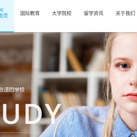
ME
国际教育
大学院校
留学资讯
关于我们
首页