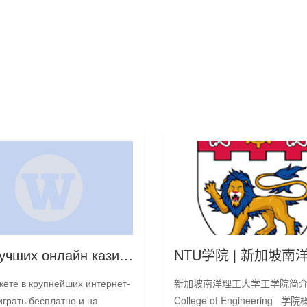
福大学
Топ лучших онлайн казино на деньги: Рейтинг казино с выводом на карту
圣安德鲁斯大学
ете в крупнейших интернет-
介 斯坦福大学，一所坐落于美国
新加坡南洋理工大学工学院简
圣安德鲁斯大学，简称圣安（S
играть бесплатно и на
尼亚州斯坦福的私立研究型大
College of Engineering 
Andrews），坐落于苏格兰东