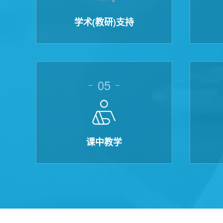
学术(教研)支持
05
课中教学