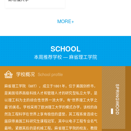
MORE+
SCHOOL
本周推荐学校 — 麻省理工学院
学校概况
School profile
麻省理工学院（MIT），成立于1861年，位于美国剑桥市，
是美国培养高级科技人才和管理人才的研究型私立大学，是
以理工科为主的综合性世界一流大学。有“世界理工大学之
最”的美名。学校采用了欧洲理工大学的模式办学，该校的自
然及工程科学在世界上享有极佳的盛誉，其工程系曾连续七
届获得美国工科研究生课程冠军，其中以电子工程专业名气
最响，紧跟其后的是机械工程。麻省理工学院的校友、教授