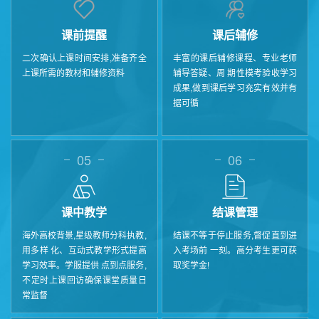
课前提醒
课后辅修
二次确认上课时间安排,准备齐全
丰富的课后辅修课程、专业老师
上课所需的教材和辅修资料
辅导答疑、周 期性模考验收学习
成果,做到课后学习充实有效并有
据可循
05
06
课中教学
结课管理
海外高校背景,星级教师分科执教,
结课不等于停止服务,督促直到进
用多样 化、互动式教学形式提高
入考场前 一刻。高分考生更可获
学习效率。学服提供 点到点服务,
取奖学金!
不定时上课回访确保课堂质量日
常监督