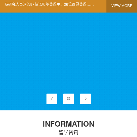
及研究人员涵盖97位诺贝尔奖得主、26位图灵奖得……
VIEW MORE
INFORMATION
留学资讯