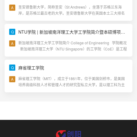
圣安德鲁斯大学，简称圣安（St Andrews），坐落于苏格兰东海
岸，是苏格兰最古老的大学。圣安德鲁斯大学在英国本土三大排名
中常年位居苏格兰第一，英国前三。在《2024卫报大学指南》……
NTU学院 | 新加坡南洋理工大学工学院简介暨本硕博项目一览
新加坡南洋理工大学工学院简介 College of Engineering 学院概况
新加坡南洋理工大学（NTU Singapore）的工学院（CoE）是工程
教育和研究领域的先锋，在世界范围内居……
麻省理工学院
麻省理工学院（MIT），成立于1861年，位于美国剑桥市，是美国
培养高级科技人才和管理人才的研究型私立大学，是以理工科为主
的综合性世界一流大学。有“世界理工大学之最”的美名。学……