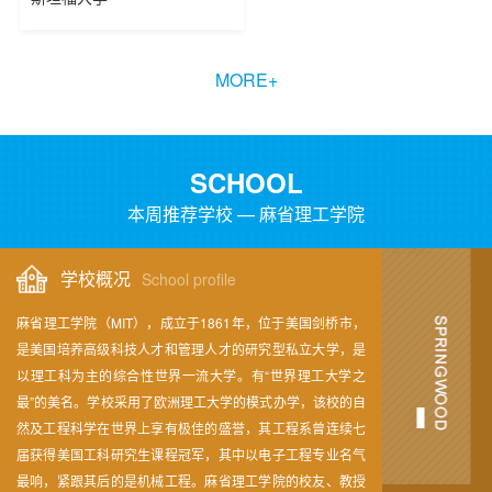
MORE+
SCHOOL
本周推荐学校 — 麻省理工学院
学校概况
School profile
麻省理工学院（MIT），成立于1861年，位于美国剑桥市，
是美国培养高级科技人才和管理人才的研究型私立大学，是
以理工科为主的综合性世界一流大学。有“世界理工大学之
最”的美名。学校采用了欧洲理工大学的模式办学，该校的自
然及工程科学在世界上享有极佳的盛誉，其工程系曾连续七
届获得美国工科研究生课程冠军，其中以电子工程专业名气
最响，紧跟其后的是机械工程。麻省理工学院的校友、教授