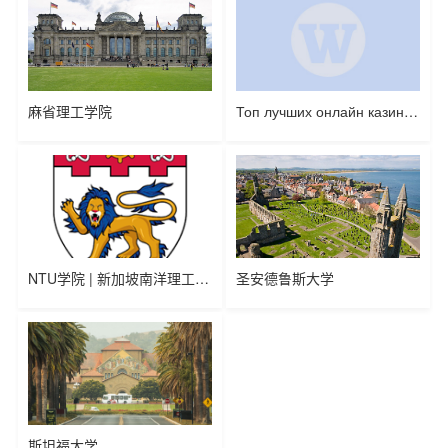
麻省理工学院
Топ лучших онлайн казино на деньги: Рейтинг казино с выводом на карту
斯坦福大学
Топ лучших онлайн казино на деньги: Рейтинг казино с выводом на карту
圣安德鲁斯大学
NTU学院 | 新加坡南洋理工大学工学院简介暨本硕博项目一览
圣安德鲁斯大学
NTU学院 | 新加坡南洋理工大学工学院简介暨本硕博项目一览
斯坦福大学
麻省理工学院