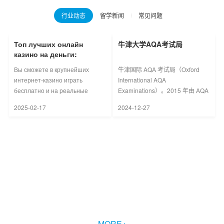
行业动态
留学新闻
常见问题
Топ лучших онлайн
Топ лучших онлайн
Топ лучших онлайн
牛津大学AQA考试局
“从考研失利到拿到留学
一次说清楚留位费
казино на деньги:
казино на деньги:
казино на деньги:
offer，我只花了5天。”
Рейтинг казино с
Рейтинг казино с
Рейтинг казино с
Вы сможете в крупнейших
Вы сможете в крупнейших
Вы сможете в крупнейших
牛津国际 AQA 考试局（Oxford
就在昨日，2025考研终于迎来落
在申请留学的过程中，留位费”这
выводом на карту
выводом на карту
выводом на карту
интернет-казино играть
интернет-казино играть
интернет-казино играть
International AQA
幕，政治、英语、数学等科目相继
个名词可能会让不少人困惑。今天
бесплатно и на реальные
бесплатно и на реальные
бесплатно и на реальные
Examinations）。2015 年由 AQA
而来的“地狱难度”，让网上一片哀
指南君就来详细讲解什么是留位
деньги во все классические
деньги во все классические
деньги во все классические
考试局和牛津大学出版社联合组
嚎。 “天老爷，裸考……
费、为何需……
2025-02-17
2025-02-17
2025-02-17
2024-12-27
2024-12-27
2024-12-26
азартные игры. Т……
азартные игры. Т……
азартные игры. Т……
建。牛津 A……
哥大学生挂科3门被退学！藤
校还要“挤破头”进吗？
“哥大挂科3门，被退学！”原来藤校
除了令人艳羡的名校光环之外，还
有如此残酷的一面…… 最近指南
君刷到……
2024-12-26
MORE+