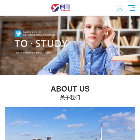
01
02
03
04
ABOUT US
关于我们