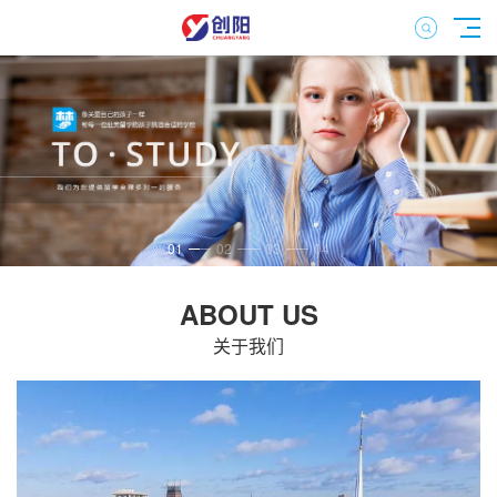
01
02
03
04
ABOUT US
关于我们