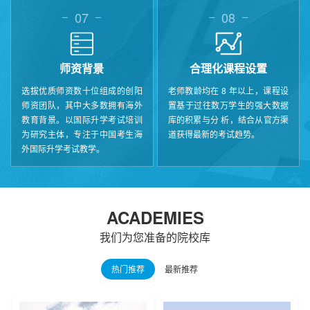
07
08
师资背景
合理化课程设置
选拔优质师资数十位组成的创阳
老师教龄均在 8 年以上，课程设
师资团队，其中大多数拥有海外
置基于过往数万学生的强大数据
教育背景。以国际升学考试培训
库的积累与分 析，结合从官方渠
为研究主体，专注于中国考生海
道获得最新的考试趋势。
外国际升学考试教学。
ACADEMIES
我们为您准备的院校库
热门推荐
最新推荐