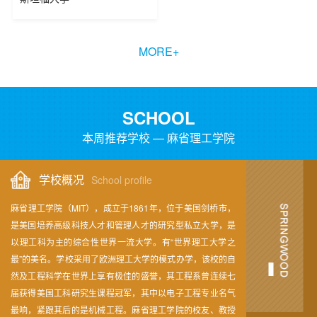
MORE+
SCHOOL
本周推荐学校 — 麻省理工学院
学校概况
School profile
麻省理工学院（MIT），成立于1861年，位于美国剑桥市，
是美国培养高级科技人才和管理人才的研究型私立大学，是
以理工科为主的综合性世界一流大学。有“世界理工大学之
最”的美名。学校采用了欧洲理工大学的模式办学，该校的自
然及工程科学在世界上享有极佳的盛誉，其工程系曾连续七
届获得美国工科研究生课程冠军，其中以电子工程专业名气
最响，紧跟其后的是机械工程。麻省理工学院的校友、教授