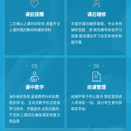
课前提醒
课后辅修
二次确认上课时间安排,准备齐全
丰富的课后辅修课程、专业老师
上课所需的教材和辅修资料
辅导答疑、周 期性模考验收学习
成果,做到课后学习充实有效并有
据可循
05
06
课中教学
结课管理
海外高校背景,星级教师分科执教,
结课不等于停止服务,督促直到进
用多样 化、互动式教学形式提高
入考场前 一刻。高分考生更可获
学习效率。学服提供 点到点服务,
取奖学金!
不定时上课回访确保课堂质量日
常监督