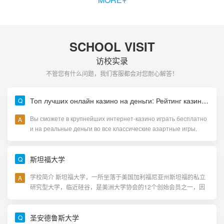
SCHOOL VISIT
访校实录
不管您有什么问题，我们客服都会对您耐心解答！
Топ лучших онлайн казино на деньги: Рейтинг казино с выводом на карту
Вы сможете в крупнейших интернет-казино играть бесплатно
и на реальные деньги во все классические азартные игры.
Также вам предложат сотни (на некоторых сайтах –
тысячи……
斯坦福大学
学校简介 斯坦福大学，一所坐落于美国加利福尼亚州斯坦福的私立
研究型大学，临近硅谷，是美洲大学协会的12个创始会员之一，因
其学术声誉和创业氛围而获评为世界上最知名的高等……
圣安德鲁斯大学