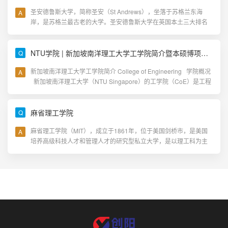
圣安德鲁斯大学，简称圣安（St Andrews），坐落于苏格兰东海
岸，是苏格兰最古老的大学。圣安德鲁斯大学在英国本土三大排名
中常年位居苏格兰第一，英国前三。在《2024卫报大学指南》……
NTU学院 | 新加坡南洋理工大学工学院简介暨本硕博项目一览
新加坡南洋理工大学工学院简介 College of Engineering 学院概况
新加坡南洋理工大学（NTU Singapore）的工学院（CoE）是工程
教育和研究领域的先锋，在世界范围内居……
麻省理工学院
麻省理工学院（MIT），成立于1861年，位于美国剑桥市，是美国
培养高级科技人才和管理人才的研究型私立大学，是以理工科为主
的综合性世界一流大学。有“世界理工大学之最”的美名。学……