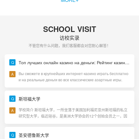
SCHOOL VISIT
访校实录
不管您有什么问题，我们客服都会对您耐心解答！
Топ лучших онлайн казино на деньги: Рейтинг казино с выводом на карту
Вы сможете в крупнейших интернет-казино играть бесплатно
и на реальные деньги во все классические азартные игры.
Также вам предложат сотни (на некоторых сайтах –
тысячи……
斯坦福大学
学校简介 斯坦福大学，一所坐落于美国加利福尼亚州斯坦福的私立
研究型大学，临近硅谷，是美洲大学协会的12个创始会员之一，因
其学术声誉和创业氛围而获评为世界上最知名的高等……
圣安德鲁斯大学