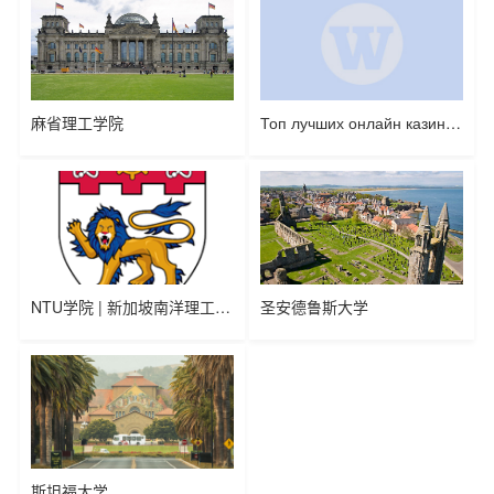
麻省理工学院
Топ лучших онлайн казино на деньги: Рейтинг казино с выводом на карту
斯坦福大学
Топ лучших онлайн казино на деньги: Рейтинг казино с выводом на карту
圣安德鲁斯大学
NTU学院 | 新加坡南洋理工大学工学院简介暨本硕博项目一览
圣安德鲁斯大学
NTU学院 | 新加坡南洋理工大学工学院简介暨本硕博项目一览
斯坦福大学
麻省理工学院