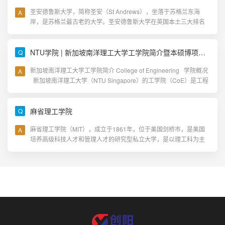
圣安德鲁斯大学，简称圣安（St Andrews），坐落于苏格兰东海
岸，是苏格兰最古老的大学。圣安德鲁斯大学在英国本土三大排名
中常年位居苏格兰第一，英国前三。在《2024卫报大学指南》……
NTU学院 | 新加坡南洋理工大学工学院简介暨本硕博项目一览
新加坡南洋理工大学工学院简介 College of Engineering 学院概况
新加坡南洋理工大学（NTU Singapore）的工学院（CoE）是工程
教育和研究领域的先锋，在世界范围内居……
麻省理工学院
麻省理工学院（MIT），成立于1861年，位于美国剑桥市，是美国
培养高级科技人才和管理人才的研究型私立大学，是以理工科为主
的综合性世界一流大学。有“世界理工大学之最”的美名。学……