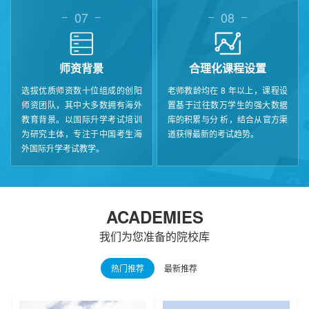
07
08
师资背景
合理化课程设置
选拔优质师资数十位组成的创阳
老师教龄均在 8 年以上，课程设
师资团队，其中大多数拥有海外
置基于过往数万学生的强大数据
教育背景。以国际升学考试培训
库的积累与分 析，结合从官方渠
为研究主体，专注于中国考生海
道获得最新的考试趋势。
外国际升学考试教学。
ACADEMIES
我们为您准备的院校库
热门推荐
最新推荐