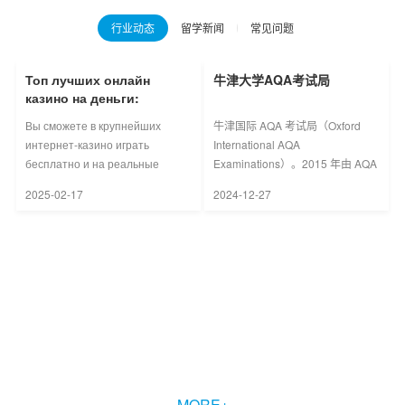
行业动态
留学新闻
常见问题
Топ лучших онлайн
Топ лучших онлайн
Топ лучших онлайн
牛津大学AQA考试局
“从考研失利到拿到留学
一次说清楚留位费
казино на деньги:
казино на деньги:
казино на деньги:
offer，我只花了5天。”
Рейтинг казино с
Рейтинг казино с
Рейтинг казино с
Вы сможете в крупнейших
Вы сможете в крупнейших
Вы сможете в крупнейших
牛津国际 AQA 考试局（Oxford
就在昨日，2025考研终于迎来落
在申请留学的过程中，留位费”这
выводом на карту
выводом на карту
выводом на карту
интернет-казино играть
интернет-казино играть
интернет-казино играть
International AQA
幕，政治、英语、数学等科目相继
个名词可能会让不少人困惑。今天
бесплатно и на реальные
бесплатно и на реальные
бесплатно и на реальные
Examinations）。2015 年由 AQA
而来的“地狱难度”，让网上一片哀
指南君就来详细讲解什么是留位
деньги во все классические
деньги во все классические
деньги во все классические
考试局和牛津大学出版社联合组
嚎。 “天老爷，裸考……
费、为何需……
2025-02-17
2025-02-17
2025-02-17
2024-12-27
2024-12-27
2024-12-26
азартные игры. Т……
азартные игры. Т……
азартные игры. Т……
建。牛津 A……
哥大学生挂科3门被退学！藤
校还要“挤破头”进吗？
“哥大挂科3门，被退学！”原来藤校
除了令人艳羡的名校光环之外，还
有如此残酷的一面…… 最近指南
君刷到……
2024-12-26
MORE+