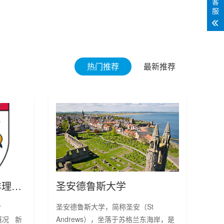
客
服
热门推荐
最新推荐
NTU学院 | 新加坡南洋理工大学工学院简介暨本硕博项目一览
圣安德鲁斯大学
NTU学院 | 新加坡南洋理工大学工学院简介暨本硕博项目一览
介
t
圣安德鲁斯大学，简称圣安（St
新加坡南洋理工大学工学院简介
学院概况 新
海岸，是
Andrews），坐落于苏格兰东海岸，是
College of Engineering 学院概况 新