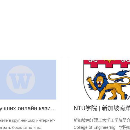
福大学
Топ лучших онлайн казино на деньги: Рейтинг казино с выводом на карту
圣安德鲁斯大学
ете в крупнейших интернет-
介 斯坦福大学，一所坐落于美国
新加坡南洋理工大学工学院简
圣安德鲁斯大学，简称圣安（S
играть бесплатно и на
尼亚州斯坦福的私立研究型大
College of Engineering 
Andrews），坐落于苏格兰东