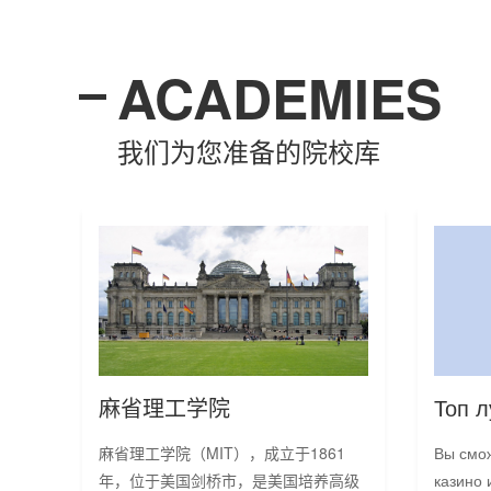
ACADEMIES
我们为您准备的院校库
麻省理工学院
Топ лучших онлайн казино на деньги: Рейтинг казино с выводом на карту
斯坦
麻省理工学院（MIT），成立于1861
Вы сможете в крупнейших интернет-
Вы смож
学校简
年，位于美国剑桥市，是美国培养高级
казино играть бесплатно и на
казино 
加利福