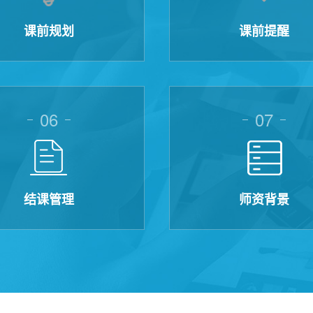
课前规划
课前提醒
06
07
结课管理
师资背景