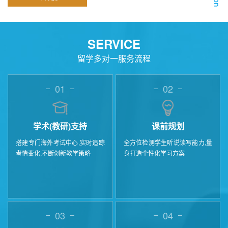
SERVICE
留学多对一服务流程
01
02
学术(教研)支持
课前规划
搭建专门海外考试中心,实时追踪
全方位检测学生听说读写能力,量
考情变化,不断创新教学策略
身打造个性化学习方案
03
04