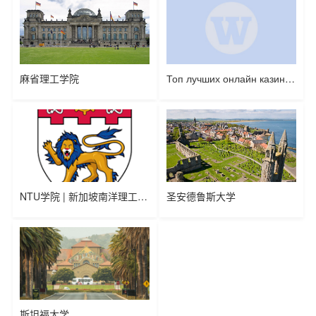
麻省理工学院
Топ лучших онлайн казино на деньги: Рейтинг казино с выводом на карту
斯坦福大学
Топ лучших онлайн казино на деньги: Рейтинг казино с выводом на карту
圣安德鲁斯大学
NTU学院 | 新加坡南洋理工大学工学院简介暨本硕博项目一览
圣安德鲁斯大学
NTU学院 | 新加坡南洋理工大学工学院简介暨本硕博项目一览
斯坦福大学
麻省理工学院