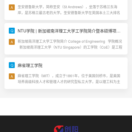
圣安德鲁斯大学，简称圣安（St Andrews），坐落于苏格兰东海
岸，是苏格兰最古老的大学。圣安德鲁斯大学在英国本土三大排名
中常年位居苏格兰第一，英国前三。在《2024卫报大学指南》……
NTU学院 | 新加坡南洋理工大学工学院简介暨本硕博项目一览
新加坡南洋理工大学工学院简介 College of Engineering 学院概况
新加坡南洋理工大学（NTU Singapore）的工学院（CoE）是工程
教育和研究领域的先锋，在世界范围内居……
麻省理工学院
麻省理工学院（MIT），成立于1861年，位于美国剑桥市，是美国
培养高级科技人才和管理人才的研究型私立大学，是以理工科为主
的综合性世界一流大学。有“世界理工大学之最”的美名。学……