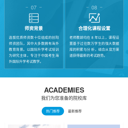
07
08
师资背景
合理化课程设置
选拔优质师资数十位组成的创阳
老师教龄均在 8 年以上，课程设
师资团队，其中大多数拥有海外
置基于过往数万学生的强大数据
教育背景。以国际升学考试培训
库的积累与分 析，结合从官方渠
为研究主体，专注于中国考生海
道获得最新的考试趋势。
外国际升学考试教学。
ACADEMIES
我们为您准备的院校库
热门推荐
最新推荐