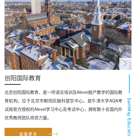
创阳国际教育
北京创阳国际教育，是一所语言培训及Alevel脱产教学的国际教
育机构，位于北京市朝阳区融科望京中心，是牛津大学AQA考
试局官方授权的Alevel学习中心及考试中心，拥有数十名国内外
优秀教师团队师资力量。
查看更多